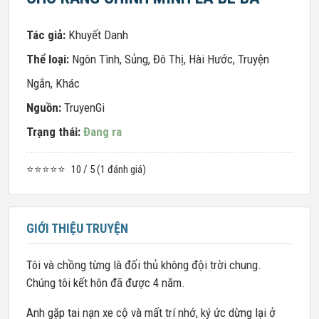
Tác giả:
Khuyết Danh
Thể loại:
Ngôn Tình
,
Sủng
,
Đô Thị
,
Hài Hước
,
Truyện
Ngắn
,
Khác
Nguồn:
TruyenGi
Trạng thái:
Đang ra
⭐⭐⭐⭐⭐
10 / 5 (1 đánh giá)
GIỚI THIỆU TRUYỆN
Tôi và chồng từng là đối thủ không đội trời chung.
Chúng tôi kết hôn đã được 4 năm.
Anh gặp tai nạn xe cộ và mất trí nhớ, ký ức dừng lại ở