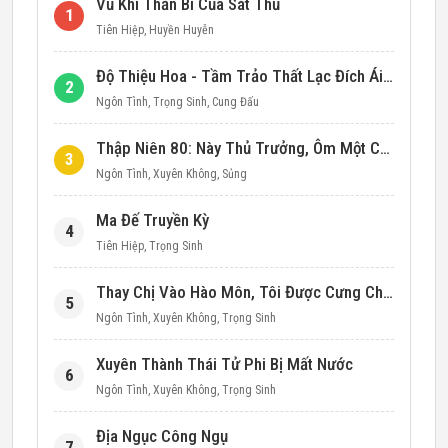
Vũ Khí Thần Bí Của Sát Thủ
1
Tiên Hiệp
,
Huyền Huyễn
Độ Thiệu Hoa - Tầm Trảo Thất Lạc Đích Ái Tình
2
Ngôn Tình
,
Trọng Sinh
,
Cung Đấu
Thập Niên 80: Này Thủ Trưởng, Ôm Một Cái Đi!
3
Ngôn Tình
,
Xuyên Không
,
Sủng
Ma Đế Truyền Kỳ
4
Tiên Hiệp
,
Trọng Sinh
Thay Chị Vào Hào Môn, Tôi Được Cưng Chiều Hết Mực (Thập Niên 90)
5
Ngôn Tình
,
Xuyên Không
,
Trọng Sinh
Xuyên Thành Thái Tử Phi Bị Mất Nước
6
Ngôn Tình
,
Xuyên Không
,
Trọng Sinh
Địa Ngục Công Ngụ
7