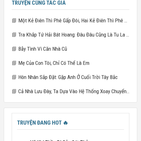
TRUYỆN CÙNG TÁC GIẢ
📘
Một Kẻ Điên Thì Phê Gấp Đôi, Hai Kẻ Điên Thì Phê Gấp Mười
📘
Tra Khắp Tứ Hải Bát Hoang: Đâu Đâu Cũng Là Tu La Tràng
📘
Bẫy Tình Vì Căn Nhà Cũ
📘
Mẹ Của Con Tôi, Chỉ Có Thể Là Em
📘
Hôn Nhân Sắp Đặt: Gặp Anh Ở Cuối Trời Tây Bắc
📘
Cả Nhà Lưu Đày, Ta Dựa Vào Hệ Thống Xoay Chuyển Giang Sơn
TRUYỆN ĐANG HOT
🔥