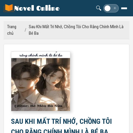
Novel Online
🔍
☽
☀
Trang
Sau Khi Mất Trí Nhớ, Chồng Tôi Cho Rằng Chính Mình Là
/
chủ
Bé Ba
SAU KHI MẤT TRÍ NHỚ, CHỒNG TÔI
CHO RẰNG CHÍNH MÌNH LÀ BÉ BA