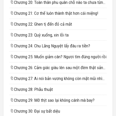
🔖
Chương 20: Toàn thân phu quân chỗ nào ta chưa từng thấy qua
🔖
Chương 21: Cơ thể luôn thành thật hơn cái miệng!
🔖
Chương 22: Ghen tị đến đỏ cả mắt
🔖
Chương 23: Quỳ xuống, xin lỗi ta
🔖
Chương 24: Chu Lăng Nguyệt lấy đâu ra tiền?
🔖
Chương 25: Muốn giảm cân? Ngươi tìm đúng người rồi
🔖
Chương 26: Cảm giác giàu lên sau một đêm thật sảng khoái
🔖
Chương 27: Ai nói bản vương không còn mặt mũi nhìn người?
🔖
Chương 28: Phẫu thuật
🔖
Chương 29: Mỡ thịt sao lại không cánh mà bay?
🔖
Chương 30: Đại sự bất diệu