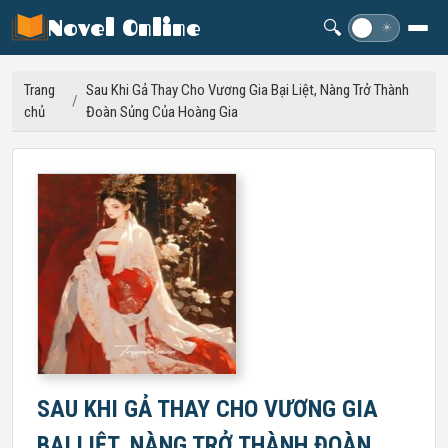
Novel Online
🔍
☽
☀
Trang
Sau Khi Gả Thay Cho Vương Gia Bại Liệt, Nàng Trở Thành
/
chủ
Đoàn Sủng Của Hoàng Gia
SAU KHI GẢ THAY CHO VƯƠNG GIA
BẠI LIỆT, NÀNG TRỞ THÀNH ĐOÀN