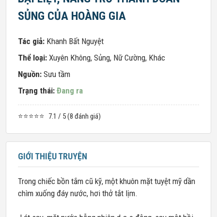
SỦNG CỦA HOÀNG GIA
Tác giả:
Khanh Bất Nguyệt
Thể loại:
Xuyên Không
,
Sủng
,
Nữ Cường
,
Khác
Nguồn:
Sưu tầm
Trạng thái:
Đang ra
⭐⭐⭐⭐⭐
7.1 / 5 (8 đánh giá)
GIỚI THIỆU TRUYỆN
Trong chiếc bồn tắm cũ kỹ, một khuôn mặt tuyệt mỹ dần
chìm xuống đáy nước, hơi thở tắt lịm.