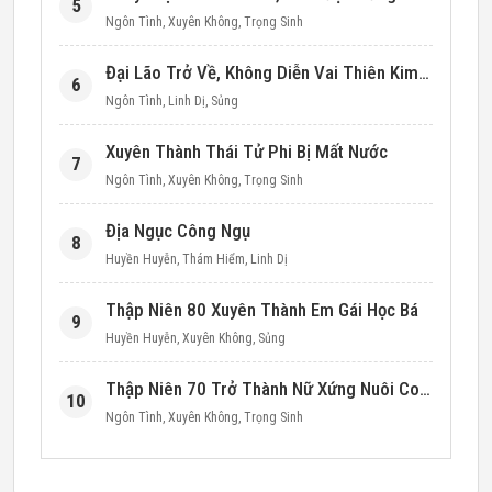
5
Ngôn Tình
,
Xuyên Không
,
Trọng Sinh
Đại Lão Trở Về, Không Diễn Vai Thiên Kim Giả Nữa
6
Ngôn Tình
,
Linh Dị
,
Sủng
Xuyên Thành Thái Tử Phi Bị Mất Nước
7
Ngôn Tình
,
Xuyên Không
,
Trọng Sinh
Địa Ngục Công Ngụ
8
Huyền Huyễn
,
Thám Hiểm
,
Linh Dị
Thập Niên 80 Xuyên Thành Em Gái Học Bá
9
Huyền Huyễn
,
Xuyên Không
,
Sủng
Thập Niên 70 Trở Thành Nữ Xứng Nuôi Con Làm Giàu
10
Ngôn Tình
,
Xuyên Không
,
Trọng Sinh