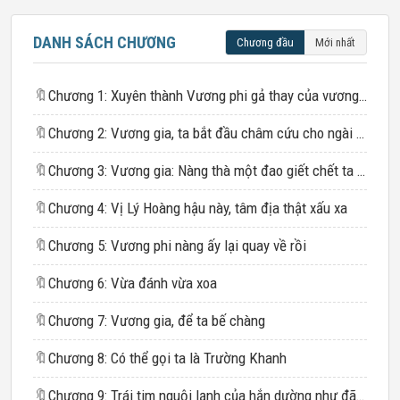
DANH SÁCH CHƯƠNG
Chương đầu
Mới nhất
🔖
Chương 1: Xuyên thành Vương phi gả thay của vương phủ nghèo khó
🔖
Chương 2: Vương gia, ta bắt đầu châm cứu cho ngài đây
🔖
Chương 3: Vương gia: Nàng thà một đao giết chết ta còn hơn
🔖
Chương 4: Vị Lý Hoàng hậu này, tâm địa thật xấu xa
🔖
Chương 5: Vương phi nàng ấy lại quay về rồi
🔖
Chương 6: Vừa đánh vừa xoa
🔖
Chương 7: Vương gia, để ta bế chàng
🔖
Chương 8: Có thể gọi ta là Trường Khanh
🔖
Chương 9: Trái tim nguội lạnh của hắn dường như đã sống lại.