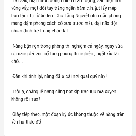
Lát sau, mặt nước bỗng nhiên d.a.o động, sau một hồi
vùng vẫy, một đôi tay trắng ngần bám c.h.ặ.t lấy mép
bồn tắm, từ từ bò lên. Chu Lăng Nguyệt nhìn căn phòng
mang đậm phong cách cổ xưa trước mắt, đại não đột
nhiên đình trệ trong chốc lát.
Nàng bận rộn trong phòng thí nghiệm cả ngày, ngay vừa
rồi nàng đã làm nổ tung phòng thí nghiệm, ngất xỉu tại
chỗ...
Đến khi tỉnh lại, nàng đã ở cái nơi quái quỷ này!
Trời ạ, chẳng lẽ nàng cũng bắt kịp trào lưu mà xuyên
không rồi sao?
Giây tiếp theo, một đoạn ký ức không thuộc về nàng tràn
về như thác đổ