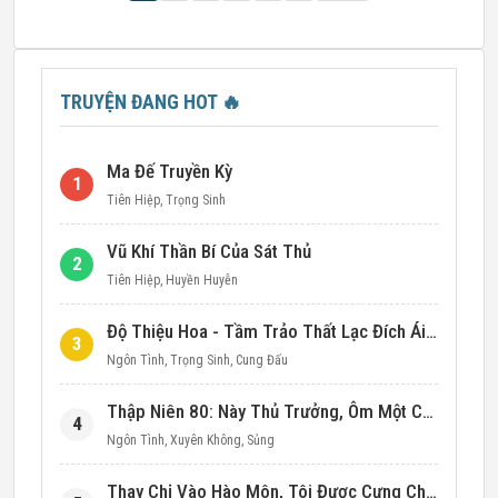
TRUYỆN ĐANG HOT
🔥
Ma Đế Truyền Kỳ
1
Tiên Hiệp
,
Trọng Sinh
Vũ Khí Thần Bí Của Sát Thủ
2
Tiên Hiệp
,
Huyền Huyễn
Độ Thiệu Hoa - Tầm Trảo Thất Lạc Đích Ái Tình
3
Ngôn Tình
,
Trọng Sinh
,
Cung Đấu
Thập Niên 80: Này Thủ Trưởng, Ôm Một Cái Đi!
4
Ngôn Tình
,
Xuyên Không
,
Sủng
Thay Chị Vào Hào Môn, Tôi Được Cưng Chiều Hết Mực (Thập Niên 90)