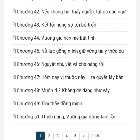
🔖
Chương 42: Nếu không tìm thấy người, tất cả các ngươi đều phải chết
🔖
Chương 43: Kết tội nàng sợ tội bỏ trốn
🔖
Chương 44: Vương gia hôn mê bất tỉnh
🔖
Chương 45: Nỗ lực gồng mình giữ vững tia ý thức cuối cùng
🔖
Chương 46: Nguyệt nhi, vất vả cho nàng rồi
🔖
Chương 47: Hôm nay vị thuốc này... ta quyết lấy bằng được!
🔖
Chương 48: Muốn đi? Không dễ dàng như vậy
🔖
Chương 49: Tìm thấy đồng minh
🔖
Chương 50: Thích nàng, Vương gia động tâm rồi
1
2
3
4
5
>