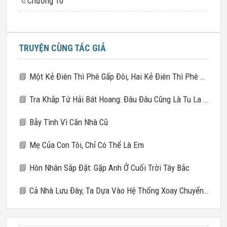
🔖
Chương 10
TRUYỆN CÙNG TÁC GIẢ
📘
Một Kẻ Điên Thì Phê Gấp Đôi, Hai Kẻ Điên Thì Phê Gấp Mười
📘
Tra Khắp Tứ Hải Bát Hoang: Đâu Đâu Cũng Là Tu La Tràng
📘
Bẫy Tình Vì Căn Nhà Cũ
📘
Mẹ Của Con Tôi, Chỉ Có Thể Là Em
📘
Hôn Nhân Sắp Đặt: Gặp Anh Ở Cuối Trời Tây Bắc
📘
Cả Nhà Lưu Đày, Ta Dựa Vào Hệ Thống Xoay Chuyển Giang Sơn