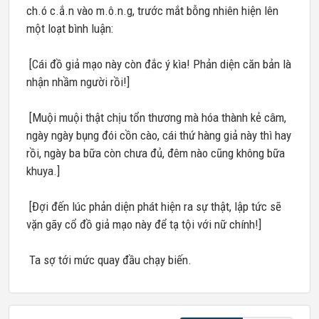
ch.ó c.ắ.n vào m.ô.n.g, trước mắt bỗng nhiên hiện lên
một loạt bình luận:
[Cái đồ giả mạo này còn đắc ý kìa! Phản diện căn bản là
nhận nhầm người rồi!]
[Muội muội thật chịu tổn thương mà hóa thành kẻ câm,
ngày ngày bụng đói cồn cào, cái thứ hàng giả này thì hay
rồi, ngày ba bữa còn chưa đủ, đêm nào cũng không bữa
khuya.]
[Đợi đến lúc phản diện phát hiện ra sự thật, lập tức sẽ
vặn gãy cổ đồ giả mạo này để tạ tội với nữ chính!]
Ta sợ tới mức quay đầu chạy biến.