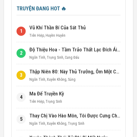
TRUYỆN ĐANG HOT
🔥
Vũ Khí Thần Bí Của Sát Thủ
1
Tiên Hiệp
,
Huyền Huyễn
Độ Thiệu Hoa - Tầm Trảo Thất Lạc Đích Ái Tình
2
Ngôn Tình
,
Trọng Sinh
,
Cung Đấu
Thập Niên 80: Này Thủ Trưởng, Ôm Một Cái Đi!
3
Ngôn Tình
,
Xuyên Không
,
Sủng
Ma Đế Truyền Kỳ
4
Tiên Hiệp
,
Trọng Sinh
Thay Chị Vào Hào Môn, Tôi Được Cưng Chiều Hết Mực (Thập Niên 90)
5
Ngôn Tình
,
Xuyên Không
,
Trọng Sinh