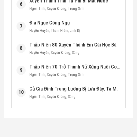
Xuyên Thành Thái Tử Phi Bị Mất Nước
6
Ngôn Tình
,
Xuyên Không
,
Trọng Sinh
Địa Ngục Công Ngụ
7
Huyền Huyễn
,
Thám Hiểm
,
Linh Dị
Thập Niên 80 Xuyên Thành Em Gái Học Bá
8
Huyền Huyễn
,
Xuyên Không
,
Sủng
Thập Niên 70 Trở Thành Nữ Xứng Nuôi Con Làm Giàu
9
Ngôn Tình
,
Xuyên Không
,
Trọng Sinh
Cả Gia Đình Trung Lương Bị Lưu Đày, Ta Mang Không Gian Cứu Cả Nhà
10
Ngôn Tình
,
Xuyên Không
,
Sủng