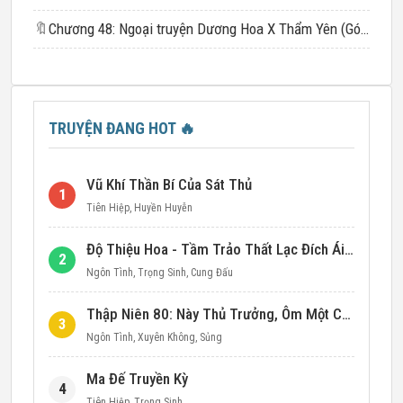
🔖
Chương 48: Ngoại truyện Dương Hoa X Thẩm Yên (Góc nhìn của Dương Hoa) (3)
TRUYỆN ĐANG HOT
🔥
Vũ Khí Thần Bí Của Sát Thủ
1
Tiên Hiệp
,
Huyền Huyễn
Độ Thiệu Hoa - Tầm Trảo Thất Lạc Đích Ái Tình
2
Ngôn Tình
,
Trọng Sinh
,
Cung Đấu
Thập Niên 80: Này Thủ Trưởng, Ôm Một Cái Đi!
3
Ngôn Tình
,
Xuyên Không
,
Sủng
Ma Đế Truyền Kỳ
4
Tiên Hiệp
,
Trọng Sinh