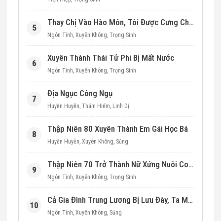
Thay Chị Vào Hào Môn, Tôi Được Cưng Chiều Hết Mực (Thập Niên 90)
5
Ngôn Tình
,
Xuyên Không
,
Trọng Sinh
Xuyên Thành Thái Tử Phi Bị Mất Nước
6
Ngôn Tình
,
Xuyên Không
,
Trọng Sinh
Địa Ngục Công Ngụ
7
Huyền Huyễn
,
Thám Hiểm
,
Linh Dị
Thập Niên 80 Xuyên Thành Em Gái Học Bá
8
Huyền Huyễn
,
Xuyên Không
,
Sủng
Thập Niên 70 Trở Thành Nữ Xứng Nuôi Con Làm Giàu
9
Ngôn Tình
,
Xuyên Không
,
Trọng Sinh
Cả Gia Đình Trung Lương Bị Lưu Đày, Ta Mang Không Gian Cứu Cả Nhà
10
Ngôn Tình
,
Xuyên Không
,
Sủng