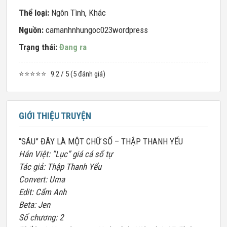
Thể loại:
Ngôn Tình
,
Khác
Nguồn:
camanhnhungoc023wordpress
Trạng thái:
Đang ra
⭐⭐⭐⭐⭐
9.2 / 5 (5 đánh giá)
GIỚI THIỆU TRUYỆN
“SÁU” ĐÂY LÀ MỘT CHỮ SỐ – THẬP THANH YỂU
Hán Việt: ”Lục” giá cá sổ tự
Tác giả: Thập Thanh Yểu
Convert: Uma
Edit: Cẩm Anh
Beta: Jen
Số chương: 2