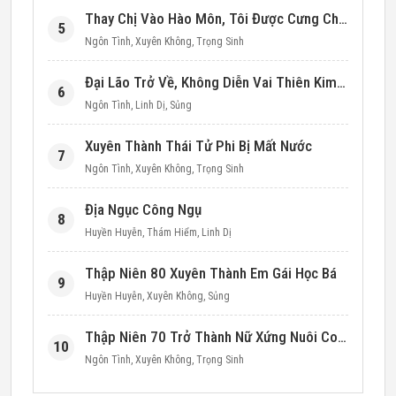
Thay Chị Vào Hào Môn, Tôi Được Cưng Chiều Hết Mực (Thập Niên 90)
5
Ngôn Tình
,
Xuyên Không
,
Trọng Sinh
Đại Lão Trở Về, Không Diễn Vai Thiên Kim Giả Nữa
6
Ngôn Tình
,
Linh Dị
,
Sủng
Xuyên Thành Thái Tử Phi Bị Mất Nước
7
Ngôn Tình
,
Xuyên Không
,
Trọng Sinh
Địa Ngục Công Ngụ
8
Huyền Huyễn
,
Thám Hiểm
,
Linh Dị
Thập Niên 80 Xuyên Thành Em Gái Học Bá
9
Huyền Huyễn
,
Xuyên Không
,
Sủng
Thập Niên 70 Trở Thành Nữ Xứng Nuôi Con Làm Giàu
10
Ngôn Tình
,
Xuyên Không
,
Trọng Sinh