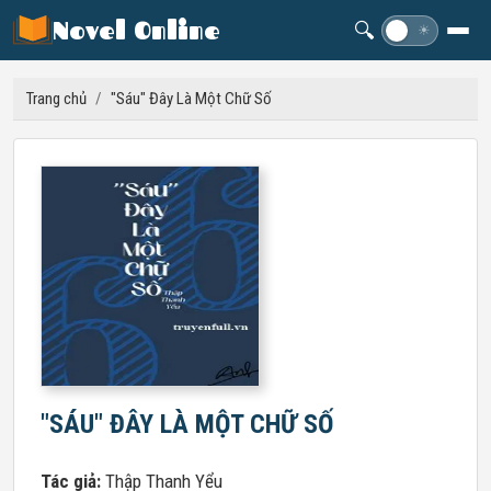
Novel Online
🔍
☽
☀
Trang chủ
/
"Sáu" Đây Là Một Chữ Số
"SÁU" ĐÂY LÀ MỘT CHỮ SỐ
Tác giả:
Thập Thanh Yểu