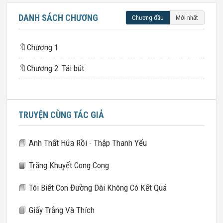
DANH SÁCH CHƯƠNG
Chương đầu
Mới nhất
🔖
Chương 1
🔖
Chương 2: Tái bút
TRUYỆN CÙNG TÁC GIẢ
📘
Anh Thất Hứa Rồi - Thập Thanh Yểu
📘
Trăng Khuyết Cong Cong
📘
Tôi Biết Con Đường Dài Không Có Kết Quả
📘
Giấy Trắng Và Thích