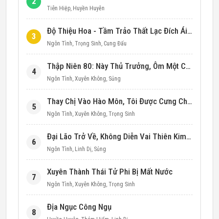
2
Tiên Hiệp
,
Huyền Huyễn
Độ Thiệu Hoa - Tầm Trảo Thất Lạc Đích Ái Tình
3
Ngôn Tình
,
Trọng Sinh
,
Cung Đấu
Thập Niên 80: Này Thủ Trưởng, Ôm Một Cái Đi!
4
Ngôn Tình
,
Xuyên Không
,
Sủng
Thay Chị Vào Hào Môn, Tôi Được Cưng Chiều Hết Mực (Thập Niên 90)
5
Ngôn Tình
,
Xuyên Không
,
Trọng Sinh
Đại Lão Trở Về, Không Diễn Vai Thiên Kim Giả Nữa
6
Ngôn Tình
,
Linh Dị
,
Sủng
Xuyên Thành Thái Tử Phi Bị Mất Nước
7
Ngôn Tình
,
Xuyên Không
,
Trọng Sinh
Địa Ngục Công Ngụ
8