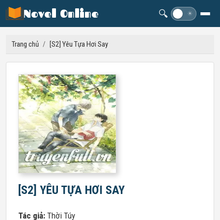
Novel Online
🔍
☽
☀
Trang chủ
/
[S2] Yêu Tựa Hơi Say
[S2] YÊU TỰA HƠI SAY
Tác giả:
Thời Túy