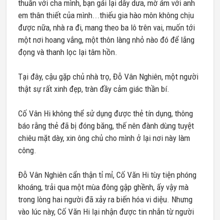
thuẫn với cha mình, bạn gái lại dây dưa, mờ ám với anh
em thân thiết của mình...thiếu gia hào môn không chịu
được nữa, nhà ra đi, mang theo ba lô trên vai, muốn tới
một nơi hoang vắng, một thôn làng nhỏ nào đó để lắng
đọng và thanh lọc lại tâm hồn.
Tại đây, cậu gặp chủ nhà trọ, Đỗ Vân Nghiên, một người
thật sự rất xinh đẹp, tràn đầy cảm giác thần bí.
Cố Vân Hi không thể sử dụng được thẻ tín dụng, thông
báo rằng thẻ đã bị đóng băng, thế nên đành dùng tuyệt
chiêu mặt dày, xin ông chủ cho mình ở lại nơi này làm
công.
Đỗ Vân Nghiên cẩn thận tỉ mỉ, Cố Văn Hi tùy tiện phóng
khoáng, trải qua một mùa đông gập ghềnh, ấy vậy mà
trong lòng hai người đã xảy ra biến hóa vi diệu. Nhưng
vào lúc này, Cố Văn Hi lại nhận được tin nhắn từ người