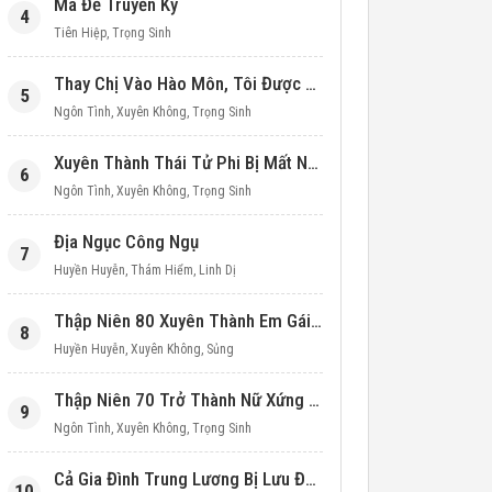
Ma Đế Truyền Kỳ
4
Tiên Hiệp
,
Trọng Sinh
Thay Chị Vào Hào Môn, Tôi Được Cưng Chiều Hết Mực (Thập Niên 90)
5
Ngôn Tình
,
Xuyên Không
,
Trọng Sinh
Xuyên Thành Thái Tử Phi Bị Mất Nước
6
Ngôn Tình
,
Xuyên Không
,
Trọng Sinh
Địa Ngục Công Ngụ
7
Huyền Huyễn
,
Thám Hiểm
,
Linh Dị
Thập Niên 80 Xuyên Thành Em Gái Học Bá
8
Huyền Huyễn
,
Xuyên Không
,
Sủng
Thập Niên 70 Trở Thành Nữ Xứng Nuôi Con Làm Giàu
9
Ngôn Tình
,
Xuyên Không
,
Trọng Sinh
Cả Gia Đình Trung Lương Bị Lưu Đày, Ta Mang Không Gian Cứu Cả Nhà
10