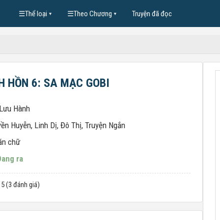
☰
Thể loại
☰
Theo Chương
Truyện đã đọc
▼
▼
H HỒN 6: SA MẠC GOBI
 Lưu Hành
yền Huyễn
,
Linh Dị
,
Đô Thị
,
Truyện Ngắn
ăn chữ
Đang ra
 5 (3 đánh giá)