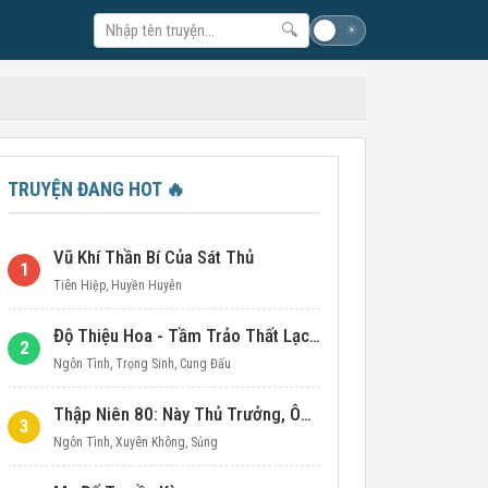
🔍
☽
☀
TRUYỆN ĐANG HOT
🔥
Vũ Khí Thần Bí Của Sát Thủ
1
Tiên Hiệp
,
Huyền Huyễn
Độ Thiệu Hoa - Tầm Trảo Thất Lạc Đích Ái Tình
2
Ngôn Tình
,
Trọng Sinh
,
Cung Đấu
Thập Niên 80: Này Thủ Trưởng, Ôm Một Cái Đi!
3
Ngôn Tình
,
Xuyên Không
,
Sủng