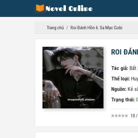
Novel Online
Trang chủ
/
Roi Đánh Hồn 6: Sa Mạc Gobi
ROI ĐÁN
Tác giả:
Bất
Thể loại:
Hu
Nguồn:
Kẻ s
Trạng thái:
⭐⭐⭐⭐⭐
10 /