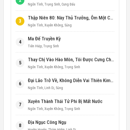
2
Ngôn Tình
,
Trọng Sinh
,
Cung Đấu
Thập Niên 80: Này Thủ Trưởng, Ôm Một Cái Đi!
3
Ngôn Tình
,
Xuyên Không
,
Sủng
Ma Đế Truyền Kỳ
4
Tiên Hiệp
,
Trọng Sinh
Thay Chị Vào Hào Môn, Tôi Được Cưng Chiều Hết Mực (Thập Niên 90)
5
Ngôn Tình
,
Xuyên Không
,
Trọng Sinh
Đại Lão Trở Về, Không Diễn Vai Thiên Kim Giả Nữa
6
Ngôn Tình
,
Linh Dị
,
Sủng
Xuyên Thành Thái Tử Phi Bị Mất Nước
7
Ngôn Tình
,
Xuyên Không
,
Trọng Sinh
Địa Ngục Công Ngụ
8
Huyền Huyễn
,
Thám Hiểm
,
Linh Dị