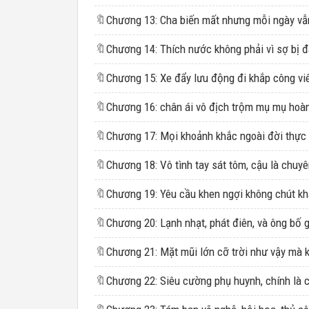
🔖
🔖
Chương 14: Thích nước không phải vì sợ bị 
🔖
Chương 15: Xe đẩy lưu động đi khắp công vi
🔖
🔖
🔖
🔖
🔖
🔖
🔖