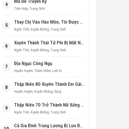
Ma Đế Truyền Kỳ
4
Tiên Hiệp
,
Trọng Sinh
Thay Chị Vào Hào Môn, Tôi Được Cưng Chiều Hết Mực (Thập Niên 90)
5
Ngôn Tình
,
Xuyên Không
,
Trọng Sinh
Xuyên Thành Thái Tử Phi Bị Mất Nước
6
Ngôn Tình
,
Xuyên Không
,
Trọng Sinh
Địa Ngục Công Ngụ
7
Huyền Huyễn
,
Thám Hiểm
,
Linh Dị
Thập Niên 80 Xuyên Thành Em Gái Học Bá
8
Huyền Huyễn
,
Xuyên Không
,
Sủng
Thập Niên 70 Trở Thành Nữ Xứng Nuôi Con Làm Giàu
9
Ngôn Tình
,
Xuyên Không
,
Trọng Sinh
Cả Gia Đình Trung Lương Bị Lưu Đày, Ta Mang Không Gian Cứu Cả Nhà
10