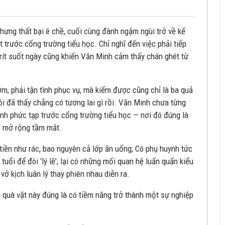
hưng thất bại ê chề, cuối cùng đành ngậm ngùi trở về kế
 trước cổng trường tiểu học. Chỉ nghĩ đến việc phải tiếp
 rít suốt ngày cũng khiến Văn Minh cảm thấy chán ghét từ
ớm, phải tận tình phục vụ, mà kiếm được cũng chỉ là ba quả
thôi đã thấy chẳng có tương lai gì rồi. Văn Minh chưa từng
ình phức tạp trước cổng trường tiểu học — nơi đó đúng là
ậu mở rộng tầm mắt.
iền như rác, bao nguyên cả lớp ăn uống; Có phụ huynh tức
uổi để đòi ‘lý lẽ’; lại có những mối quan hệ luẩn quẩn kiểu
ứ vở kịch luân lý thay phiên nhau diễn ra.
bán quà vặt này đúng là có tiềm năng trở thành một sự nghiệp