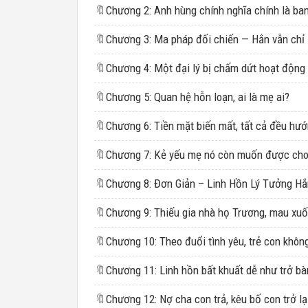
🔖
🔖
🔖
🔖
Chương 5: Quan hệ hỗn loạn, ai là mẹ ai?
🔖
🔖
🔖
🔖
🔖
🔖
🔖