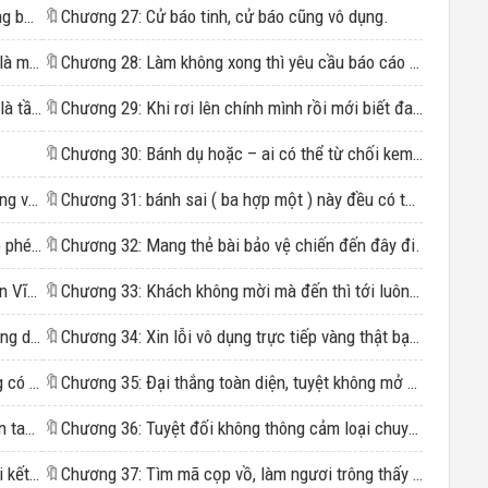
Chương 2: Anh hùng chính nghĩa chính là bang bang bang
🔖
Chương 27: Cử báo tinh, cử báo cũng vô dụng.
Chương 3: Ma pháp đối chiến — Hắn vẫn chỉ là một đứa trẻ
🔖
Chương 28: Làm không xong thì yêu cầu báo cáo cũng không thành công dạng.……
Chương 4: Một đại lý bị chấm dứt hoạt động là tầng đáy thấp nhất.
🔖
Chương 29: Khi rơi lên chính mình rồi mới biết đau.
🔖
Chương 30: Bánh dụ hoặc – ai có thể từ chối kem dưới ánh nắng chói chang?
Chương 6: Tiền mặt biến mất, tất cả đều hướng về “lạp”
🔖
Chương 31: bánh sai ( ba hợp một ) này đều có thể ăn vạ?……
Chương 7: Kẻ yếu mẹ nó còn muốn được cho phép tồn tại.
🔖
Chương 32: Mang thẻ bài bảo vệ chiến đến đây đi.
Chương 8: Đơn Giản – Linh Hồn Lý Tưởng Hắn Vĩnh Viễn Tự Do.
🔖
Chương 33: Khách không mời mà đến thì tới luôn đi, không cần làm lễ lớn gì.
Chương 9: Thiếu gia nhà họ Trương, mau xuống dưới
🔖
Chương 34: Xin lỗi vô dụng trực tiếp vàng thật bạc trắng lấy ra tới.……
Chương 10: Theo đuổi tình yêu, trẻ con không có tiền – tình yêu chẳng qua chỉ là rời rạc vụn vặt…
🔖
Chương 35: Đại thắng toàn diện, tuyệt không mở champagne giữa sân
Chương 11: Linh hồn bất khuất dễ như trở bàn tay bại dưới tiền tài
🔖
Chương 36: Tuyệt đối không thông cảm loại chuyện này, cậu không thiếu tiền.
Chương 12: Nợ cha con trả, kêu bố con trở lại kết nợ đào hoa.
🔖
Chương 37: Tìm mã cọp vồ, làm ngươi trông thấy ánh mặt trời.