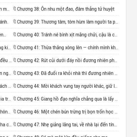
Chương 13: Cha biến mất nhưng mỗi ngày vẫn muốn tìm cảm giác tồn tại.
🔖
Chương 38: Ôn nhu một đao, đâm thẳng tử huyệt
đánh.
🔖
Chương 39: Thương tâm, tôm hùm làm người ta phải khóc
ên…
🔖
Chương 40: Tránh né bình xịt mắng chửi, cậu là chuyên nghiệp.
Chương 16: chân ái vô địch trộm mụ mụ hoàng kim dưỡng ngươi.
🔖
Chương 41: Thừa thắng xông lên — chính mình không biết xấu hổ thì đừng trách người khác “tuyên truyền” giùm…
Chương 17: Mọi khoảnh khắc ngoài đời thực đều rất đáng giá.
🔖
Chương 42: Rút củi dưới đáy nồi đương nhiên phải dùng chiêu “tướng quân” một lần…
Chương 18: Vô tình tay sát tôm, cậu là chuyên nghiệp.
🔖
Chương 43: Đã đuổi ra khỏi nhà thì đương nhiên phải đem “rác rưởi” thanh lý sạch sẽ.……
Chương 19: Yêu cầu khen ngợi không chút khách sáo, cậu chính là muốn khen ngợi.……
🔖
Chương 44: Mời khách vung tay người khác, giữ lại thể diện cho mình.
Chương 20: Lạnh nhạt, phát điên, và ông bố gia trưởng
🔖
Chương 45: Giang hồ đạo nghĩa chẳng qua là lấy danh nghĩa huynh đệ để lừa lọc tụi nhỏ?
Chương 21: Mặt mũi lớn cỡ trời như vậy mà không ra mặt thì không được…
🔖
Chương 46: Một chén bún trừng trị bọn trốn học một lưới bắt hết
Chương 22: Siêu cường phụ huynh, chính là cha của mình thì cũng không sai được.
🔖
Chương 47: Nhẹ giảng lãng tai, về nhà lại đến tính sổ