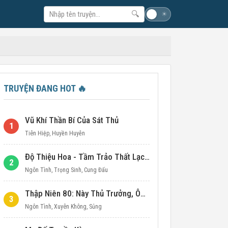
🔍
☽
☀
TRUYỆN ĐANG HOT
🔥
Vũ Khí Thần Bí Của Sát Thủ
1
Tiên Hiệp
,
Huyền Huyễn
Độ Thiệu Hoa - Tầm Trảo Thất Lạc Đích Ái Tình
2
Ngôn Tình
,
Trọng Sinh
,
Cung Đấu
Thập Niên 80: Này Thủ Trưởng, Ôm Một Cái Đi!
3
Ngôn Tình
,
Xuyên Không
,
Sủng