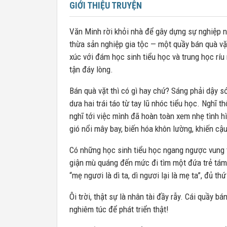
GIỚI THIỆU TRUYỆN
Văn Minh rời khỏi nhà để gây dựng sự nghiệp n
thừa sản nghiệp gia tộc — một quầy bán quà vặt
xúc với đám học sinh tiểu học và trung học ríu
tận đáy lòng.
Bán quà vặt thì có gì hay chứ? Sáng phải dậy s
dưa hai trái táo từ tay lũ nhóc tiểu học. Nghĩ 
nghĩ tới việc mình đã hoàn toàn xem nhẹ tình h
gió nổi mây bay, biến hóa khôn lường, khiến c
Có những học sinh tiểu học ngang ngược vung t
giận mù quáng đến mức đi tìm một đứa trẻ tám t
“mẹ ngươi là dì ta, dì ngươi lại là mẹ ta”, đủ th
Ôi trời, thật sự là nhân tài đầy rẫy. Cái quầy 
nghiêm túc để phát triển thật!