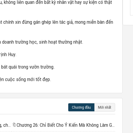
 không liên quan đến bất kỳ nhân vật hay sự kiện có thật
t chính xin đừng gán ghép lên tác giả, mong miễn bàn đến
 doanh trường học, sinh hoạt thường nhật.
ịnh Huy.
 bát quái trong vườn trường.
ên cuộc sống mới tốt đẹp.
Chương đầu
Mới nhất
Chương 1: Mặt nóng như chín, mẹ điên cuồng, cha siêu cấp anh hùng
🔖
Chương 26: Chỉ Biết Cho Ý Kiến Mà Không Làm Gì – Loại Người Như Vậy Gọi Là Giảo Sự Tinh