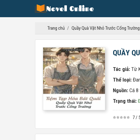
Novel Online
Trang chủ
/
Quầy Quà Vặt Nhỏ Trước Cổng Trường
QUẦY QU
Tác giả:
Từ 
Thể loại:
Đa
Nguồn:
Cá 8 
Trạng thái:
⭐⭐⭐⭐⭐
7 / 