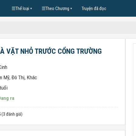
☰
Thể loại
☰
Theo Chương
Truyện đã đọc
▼
▼
À VẶT NHỎ TRƯỚC CỔNG TRƯỜNG
Kinh
m Mỹ
,
Đô Thị
,
Khác
tuổi
Đang ra
5 (3 đánh giá)