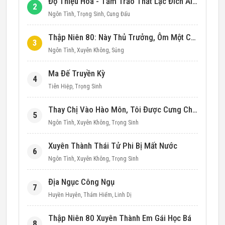
Độ Thiệu Hoa - Tầm Trảo Thất Lạc Đích Ái Tình
2
Ngôn Tình
,
Trọng Sinh
,
Cung Đấu
Thập Niên 80: Này Thủ Trưởng, Ôm Một Cái Đi!
3
Ngôn Tình
,
Xuyên Không
,
Sủng
Ma Đế Truyền Kỳ
4
Tiên Hiệp
,
Trọng Sinh
Thay Chị Vào Hào Môn, Tôi Được Cưng Chiều Hết Mực (Thập Niên 90)
5
Ngôn Tình
,
Xuyên Không
,
Trọng Sinh
Xuyên Thành Thái Tử Phi Bị Mất Nước
6
Ngôn Tình
,
Xuyên Không
,
Trọng Sinh
Địa Ngục Công Ngụ
7
Huyền Huyễn
,
Thám Hiểm
,
Linh Dị
Thập Niên 80 Xuyên Thành Em Gái Học Bá
8