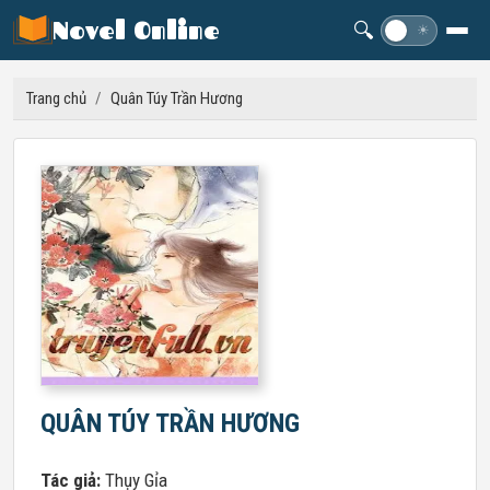
Novel Online
🔍
☽
☀
Trang chủ
/
Quân Túy Trần Hương
QUÂN TÚY TRẦN HƯƠNG
Tác giả:
Thụy Gỉa