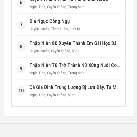
6
Ngôn Tình
,
Xuyên Không
,
Trọng Sinh
Địa Ngục Công Ngụ
7
Huyền Huyễn
,
Thám Hiểm
,
Linh Dị
Thập Niên 80 Xuyên Thành Em Gái Học Bá
8
Huyền Huyễn
,
Xuyên Không
,
Sủng
Thập Niên 70 Trở Thành Nữ Xứng Nuôi Con Làm Giàu
9
Ngôn Tình
,
Xuyên Không
,
Trọng Sinh
Cả Gia Đình Trung Lương Bị Lưu Đày, Ta Mang Không Gian Cứu Cả Nhà
10
Ngôn Tình
,
Xuyên Không
,
Sủng