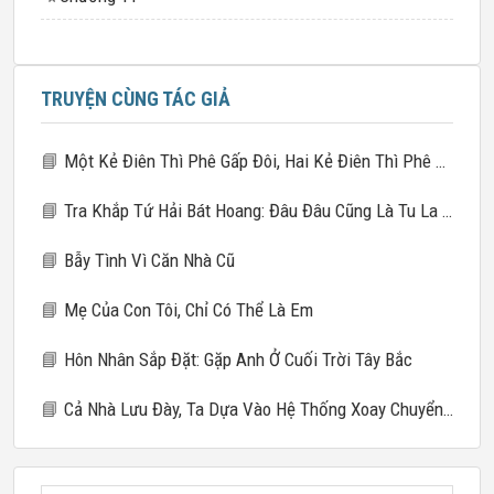
TRUYỆN CÙNG TÁC GIẢ
📘
Một Kẻ Điên Thì Phê Gấp Đôi, Hai Kẻ Điên Thì Phê Gấp Mười
📘
Tra Khắp Tứ Hải Bát Hoang: Đâu Đâu Cũng Là Tu La Tràng
📘
Bẫy Tình Vì Căn Nhà Cũ
📘
Mẹ Của Con Tôi, Chỉ Có Thể Là Em
📘
Hôn Nhân Sắp Đặt: Gặp Anh Ở Cuối Trời Tây Bắc
📘
Cả Nhà Lưu Đày, Ta Dựa Vào Hệ Thống Xoay Chuyển Giang Sơn