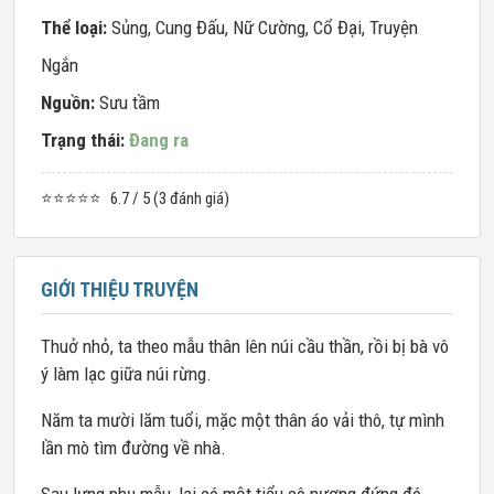
Thể loại:
Sủng
,
Cung Đấu
,
Nữ Cường
,
Cổ Đại
,
Truyện
Ngắn
Nguồn:
Sưu tầm
Trạng thái:
Đang ra
⭐⭐⭐⭐⭐
6.7 / 5 (3 đánh giá)
GIỚI THIỆU TRUYỆN
Thuở nhỏ, ta theo mẫu thân lên núi cầu thần, rồi bị bà vô
ý làm lạc giữa núi rừng.
Năm ta mười lăm tuổi, mặc một thân áo vải thô, tự mình
lần mò tìm đường về nhà.