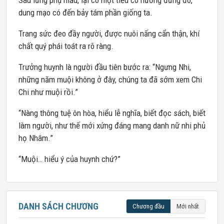
Sau lưng phụ mẫu, lại có một tiểu cô nương đứng đó,
dung mạo có đến bảy tám phần giống ta.
Trang sức đeo đầy người, được nuôi nấng cẩn thận, khí
chất quý phái toát ra rõ ràng.
Trưởng huynh là người đầu tiên bước ra: “Ngưng Nhi,
những năm muội không ở đây, chúng ta đã sớm xem Chi
Chi như muội rồi.”
“Nàng thông tuệ ôn hòa, hiểu lễ nghĩa, biết đọc sách, biết
làm người, như thế mới xứng đáng mang danh nữ nhi phủ
họ Nhâm.”
“Muội… hiểu ý của huynh chứ?”
DANH SÁCH CHƯƠNG
Chương đầu
Mới nhất