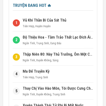
TRUYỆN ĐANG HOT
🔥
Vũ Khí Thần Bí Của Sát Thủ
1
Tiên Hiệp
,
Huyền Huyễn
Độ Thiệu Hoa - Tầm Trảo Thất Lạc Đích Ái Tình
2
Ngôn Tình
,
Trọng Sinh
,
Cung Đấu
Thập Niên 80: Này Thủ Trưởng, Ôm Một Cái Đi!
3
Ngôn Tình
,
Xuyên Không
,
Sủng
Ma Đế Truyền Kỳ
4
Tiên Hiệp
,
Trọng Sinh
Thay Chị Vào Hào Môn, Tôi Được Cưng Chiều Hết Mực (Thập Niên 90)
5
Ngôn Tình
,
Xuyên Không
,
Trọng Sinh
Xuyên Thành Thái Tử Phi Bị Mất Nước