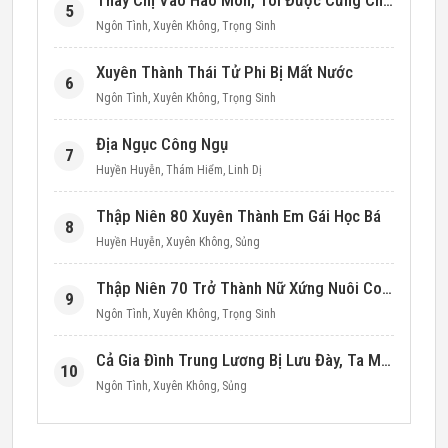
Thay Chị Vào Hào Môn, Tôi Được Cưng Chiều Hết Mực (Thập Niên 90)
5
Ngôn Tình
,
Xuyên Không
,
Trọng Sinh
Xuyên Thành Thái Tử Phi Bị Mất Nước
6
Ngôn Tình
,
Xuyên Không
,
Trọng Sinh
Địa Ngục Công Ngụ
7
Huyền Huyễn
,
Thám Hiểm
,
Linh Dị
Thập Niên 80 Xuyên Thành Em Gái Học Bá
8
Huyền Huyễn
,
Xuyên Không
,
Sủng
Thập Niên 70 Trở Thành Nữ Xứng Nuôi Con Làm Giàu
9
Ngôn Tình
,
Xuyên Không
,
Trọng Sinh
Cả Gia Đình Trung Lương Bị Lưu Đày, Ta Mang Không Gian Cứu Cả Nhà
10
Ngôn Tình
,
Xuyên Không
,
Sủng