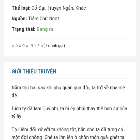
Thể loại:
Cổ Đại
,
Truyện Ngắn
,
Khác
Nguồn:
Tiệm Chữ Ngọt
Trạng thái:
Đang ra
⭐⭐⭐⭐⭐
9.9 / 5 (7 đánh giá)
GIỚI THIỆU TRUYỆN
Năm thứ hai sau khi phu quân qua đời, ta trở về nhà mẹ
đẻ.
Đích tỷ đã làm Quý phi, ta bị ép phải thay thế hôn sự của
tỷ ấy.
Tạ Liễm đối xử với ta không tốt, hắn chê ta đã từng có
một đời chồng. Chê ta lớn lên ở chốn thôn quê, ghét ta