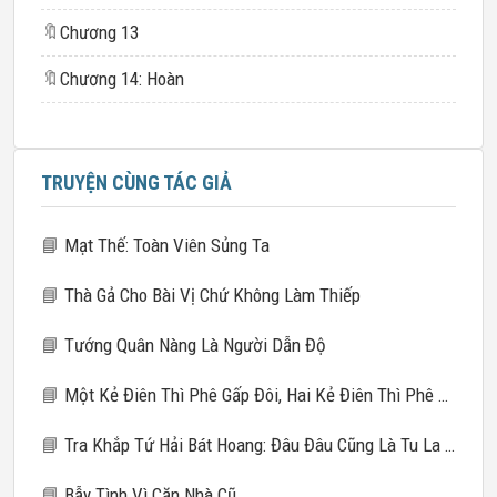
🔖
Chương 13
🔖
Chương 14: Hoàn
TRUYỆN CÙNG TÁC GIẢ
📘
Mạt Thế: Toàn Viên Sủng Ta
📘
Thà Gả Cho Bài Vị Chứ Không Làm Thiếp
📘
Tướng Quân Nàng Là Người Dẫn Độ
📘
Một Kẻ Điên Thì Phê Gấp Đôi, Hai Kẻ Điên Thì Phê Gấp Mười
📘
Tra Khắp Tứ Hải Bát Hoang: Đâu Đâu Cũng Là Tu La Tràng
📘
Bẫy Tình Vì Căn Nhà Cũ