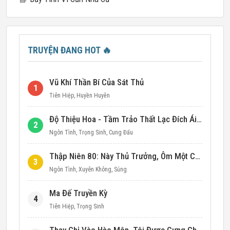
TRUYỆN ĐANG HOT
🔥
Vũ Khí Thần Bí Của Sát Thủ
1
Tiên Hiệp
,
Huyền Huyễn
Độ Thiệu Hoa - Tầm Trảo Thất Lạc Đích Ái Tình
2
Ngôn Tình
,
Trọng Sinh
,
Cung Đấu
Thập Niên 80: Này Thủ Trưởng, Ôm Một Cái Đi!
3
Ngôn Tình
,
Xuyên Không
,
Sủng
Ma Đế Truyền Kỳ
4
Tiên Hiệp
,
Trọng Sinh