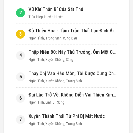
Vũ Khí Thần Bí Của Sát Thủ
2
Tiên Hiệp
,
Huyền Huyễn
Độ Thiệu Hoa - Tầm Trảo Thất Lạc Đích Ái Tình
3
Ngôn Tình
,
Trọng Sinh
,
Cung Đấu
Thập Niên 80: Này Thủ Trưởng, Ôm Một Cái Đi!
4
Ngôn Tình
,
Xuyên Không
,
Sủng
Thay Chị Vào Hào Môn, Tôi Được Cưng Chiều Hết Mực (Thập Niên 90)
5
Ngôn Tình
,
Xuyên Không
,
Trọng Sinh
Đại Lão Trở Về, Không Diễn Vai Thiên Kim Giả Nữa
6
Ngôn Tình
,
Linh Dị
,
Sủng
Xuyên Thành Thái Tử Phi Bị Mất Nước
7
Ngôn Tình
,
Xuyên Không
,
Trọng Sinh