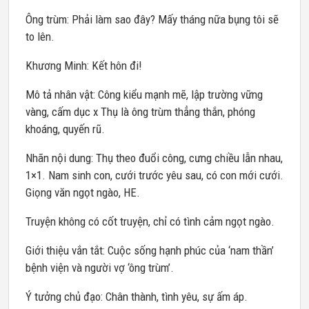
Ông trùm: Phải làm sao đây? Mấy tháng nữa bụng tôi sẽ
to lên.
Khương Minh: Kết hôn đi!
Mô tả nhân vật: Công kiểu mạnh mẽ, lập trường vững
vàng, cấm dục x Thụ là ông trùm thẳng thắn, phóng
khoáng, quyến rũ.
Nhãn nội dung: Thụ theo đuổi công, cưng chiều lẫn nhau,
1×1. Nam sinh con, cưới trước yêu sau, có con mới cưới.
Giọng văn ngọt ngào, HE.
Truyện không có cốt truyện, chỉ có tình cảm ngọt ngào.
Giới thiệu vắn tắt: Cuộc sống hạnh phúc của ‘nam thần’
bệnh viện và người vợ ‘ông trùm’.
Ý tưởng chủ đạo: Chân thành, tình yêu, sự ấm áp.