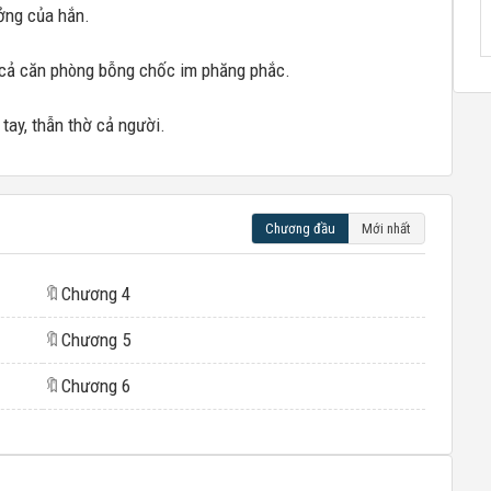
ưởng của hắn.
 cả căn phòng bỗng chốc im phăng phắc.
tay, thẫn thờ cả người.
Chương đầu
Mới nhất
🔖
Chương 4
🔖
Chương 5
🔖
Chương 6