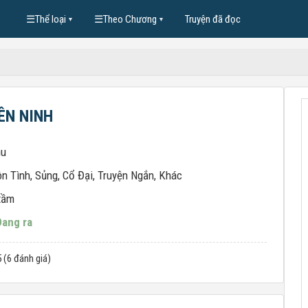
☰
Thể loại
☰
Theo Chương
Truyện đã đọc
▼
▼
ÊN NINH
hu
n Tình
,
Sủng
,
Cổ Đại
,
Truyện Ngắn
,
Khác
tầm
Đang ra
5 (6 đánh giá)