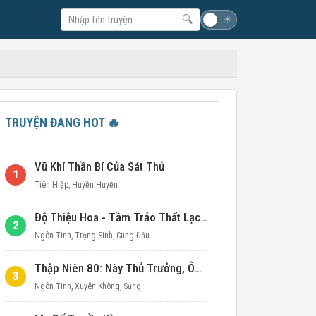
🔍
☽
☀
TRUYỆN ĐANG HOT
🔥
Vũ Khí Thần Bí Của Sát Thủ
1
Tiên Hiệp
,
Huyền Huyễn
Độ Thiệu Hoa - Tầm Trảo Thất Lạc Đích Ái Tình
2
Ngôn Tình
,
Trọng Sinh
,
Cung Đấu
Thập Niên 80: Này Thủ Trưởng, Ôm Một Cái Đi!
3
Ngôn Tình
,
Xuyên Không
,
Sủng