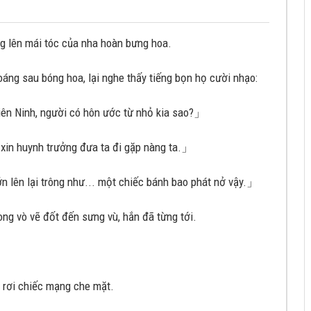
g lên mái tóc của nha hoàn bưng hoa.
hoáng sau bóng hoa, lại nghe thấy tiếng bọn họ cười nhạo:
iên Ninh, người có hôn ước từ nhỏ kia sao?」
 xin huynh trưởng đưa ta đi gặp nàng ta.」
n lên lại trông như... một chiếc bánh bao phát nở vậy.」
 ong vò vẽ đốt đến sưng vù, hắn đã từng tới.
ể rơi chiếc mạng che mặt.