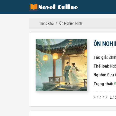
Novel Online
Trang chủ
/
Ôn Nghiên Ninh
ÔN NGHI
Tác giả:
Zhi
Thể loại:
Ngô
Nguồn:
Sưu 
Trạng thái:
⭐⭐⭐⭐⭐
2 / 