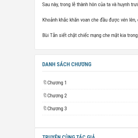
Sau này, trong lễ thành hôn của ta và huynh tr
Khoảnh khắc khăn voan che đầu được vén lên,
Bùi Tẫn siết chặt chiếc mạng che mặt kia trong 
DANH SÁCH CHƯƠNG
🔖
Chương 1
🔖
Chương 2
🔖
Chương 3
TRUYỆN CÙNG TÁC GIẢ