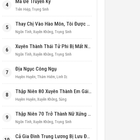
Ma Đế Truyền Kỳ
4
Tiên Hiệp
,
Trọng Sinh
Thay Chị Vào Hào Môn, Tôi Được Cưng Chiều Hết Mực (Thập Niên 90)
5
Ngôn Tình
,
Xuyên Không
,
Trọng Sinh
Xuyên Thành Thái Tử Phi Bị Mất Nước
6
Ngôn Tình
,
Xuyên Không
,
Trọng Sinh
Địa Ngục Công Ngụ
7
Huyền Huyễn
,
Thám Hiểm
,
Linh Dị
Thập Niên 80 Xuyên Thành Em Gái Học Bá
8
Huyền Huyễn
,
Xuyên Không
,
Sủng
Thập Niên 70 Trở Thành Nữ Xứng Nuôi Con Làm Giàu
9
Ngôn Tình
,
Xuyên Không
,
Trọng Sinh
Cả Gia Đình Trung Lương Bị Lưu Đày, Ta Mang Không Gian Cứu Cả Nhà
10