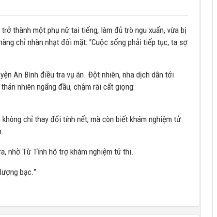
trở thành một phụ nữ tai tiếng, làm đủ trò ngu xuẩn, vừa bị
nàng chỉ nhàn nhạt đối mặt: “Cuộc sống phải tiếp tục, ta sợ
ện An Bình điều tra vụ án. Đột nhiên, nha dịch dẫn tới
g thản nhiên ngẩng đầu, chậm rãi cất giọng:
h không chỉ thay đổi tính nết, mà còn biết khám nghiệm tử
m.
a, nhờ Từ Tĩnh hỗ trợ khám nghiệm tử thi.
lượng bạc.”