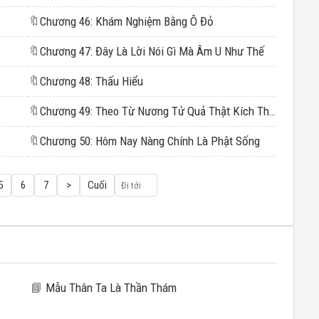
🔖
Chương 46: Khám Nghiệm Bằng Ô Đỏ
🔖
Chương 47: Đây Là Lời Nói Gì Mà Âm U Như Thế
🔖
Chương 48: Thấu Hiểu
🔖
Chương 49: Theo Từ Nương Tử Quả Thật Kích Thích
🔖
Chương 50: Hôm Nay Nàng Chính Là Phật Sống
5
6
7
>
Cuối
📘
Mẫu Thân Ta Là Thần Thám