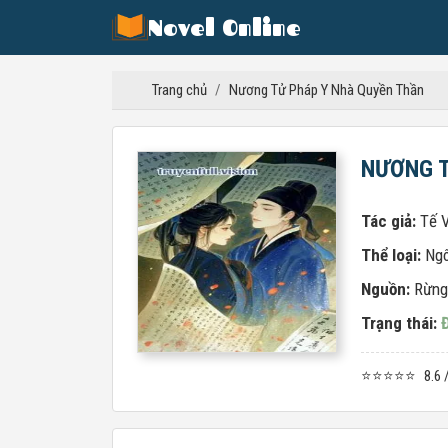
Novel Online
Trang chủ
/
Nương Tử Pháp Y Nhà Quyền Thần
NƯƠNG T
Tác giả:
Tế 
Thể loại:
Ngô
Nguồn:
Rừng
Trạng thái:
⭐⭐⭐⭐⭐
8.6 