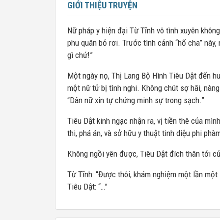
GIỚI THIỆU TRUYỆN
Nữ pháp y hiện đại Từ Tĩnh vô tình xuyên không 
phu quân bỏ rơi. Trước tình cảnh “hố cha” này, 
gì chứ!”
Một ngày nọ, Thị Lang Bộ Hình Tiêu Dật đến huy
một nữ tử bị tình nghi. Không chút sợ hãi, nàn
“Dân nữ xin tự chứng minh sự trong sạch.”
Tiêu Dật kinh ngạc nhận ra, vị tiền thê của mìn
thi, phá án, và sở hữu y thuật tinh diệu phi phà
Không ngồi yên được, Tiêu Dật đích thân tới cử
Từ Tĩnh: “Được thôi, khám nghiệm một lần một 
Tiêu Dật: “…”