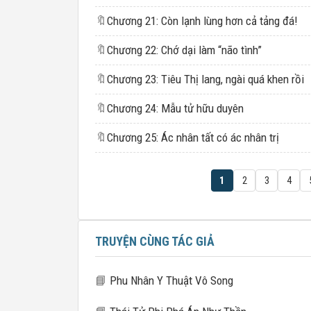
🔖
Chương 21: Còn lạnh lùng hơn cả tảng đá!
🔖
Chương 22: Chớ dại làm “não tình”
🔖
Chương 23: Tiêu Thị lang, ngài quá khen rồi
🔖
Chương 24: Mẫu tử hữu duyên
🔖
Chương 25: Ác nhân tất có ác nhân trị
1
2
3
4
TRUYỆN CÙNG TÁC GIẢ
📘
Phu Nhân Y Thuật Vô Song