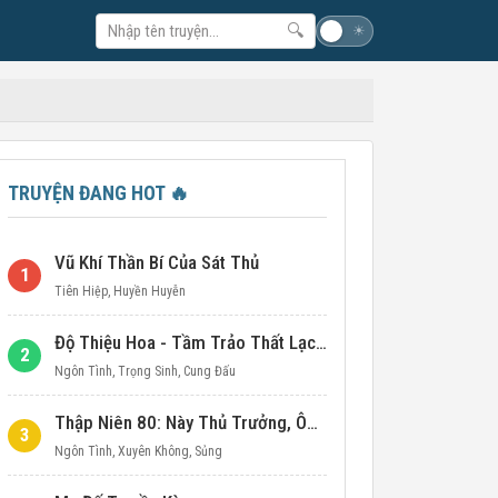
🔍
☽
☀
TRUYỆN ĐANG HOT
🔥
Vũ Khí Thần Bí Của Sát Thủ
1
Tiên Hiệp
,
Huyền Huyễn
Độ Thiệu Hoa - Tầm Trảo Thất Lạc Đích Ái Tình
2
Ngôn Tình
,
Trọng Sinh
,
Cung Đấu
Thập Niên 80: Này Thủ Trưởng, Ôm Một Cái Đi!
3
Ngôn Tình
,
Xuyên Không
,
Sủng