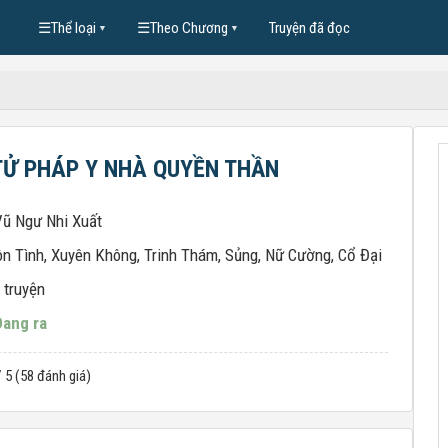
☰
Thể loại
☰
Theo Chương
Truyện đã đọc
▼
▼
Ử PHÁP Y NHÀ QUYỀN THẦN
Vũ Ngư Nhi Xuất
n Tình
,
Xuyên Không
,
Trinh Thám
,
Sủng
,
Nữ Cường
,
Cổ Đại
 truyện
Đang ra
/ 5 (58 đánh giá)