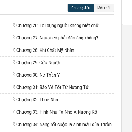
Chương đầu
Mới nhất
🔖
Chương 26: Lợi dụng người không biết chữ
🔖
Chương 27: Ngươi có phải đàn ông không?
🔖
Chương 28: Khí Chất Mỹ Nhân
🔖
Chương 29: Cứu Người
🔖
Chương 30: Nữ Thần Y
🔖
Chương 31: Bảo Vệ Tốt Từ Nương Tử
🔖
Chương 32: Thuê Nhà
🔖
Chương 33: Hình Như Ta Nhớ A Nương Rồi
🔖
Chương 34: Nàng rốt cuộc là sinh mẫu của Trường Tiếu