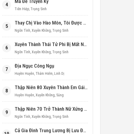
Ma Đế Truyền Kỳ
4
Tiên Hiệp
,
Trọng Sinh
Thay Chị Vào Hào Môn, Tôi Được Cưng Chiều Hết Mực (Thập Niên 90)
5
Ngôn Tình
,
Xuyên Không
,
Trọng Sinh
Xuyên Thành Thái Tử Phi Bị Mất Nước
6
Ngôn Tình
,
Xuyên Không
,
Trọng Sinh
Địa Ngục Công Ngụ
7
Huyền Huyễn
,
Thám Hiểm
,
Linh Dị
Thập Niên 80 Xuyên Thành Em Gái Học Bá
8
Huyền Huyễn
,
Xuyên Không
,
Sủng
Thập Niên 70 Trở Thành Nữ Xứng Nuôi Con Làm Giàu
9
Ngôn Tình
,
Xuyên Không
,
Trọng Sinh
Cả Gia Đình Trung Lương Bị Lưu Đày, Ta Mang Không Gian Cứu Cả Nhà
10