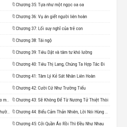
🔖
Chương 35: Tựa như một ngọc oa oa
🔖
Chương 36: Vụ án giết người liên hoàn
🔖
Chương 37: Lối suy nghĩ của trẻ con
🔖
Chương 38: Tái ngộ
🔖
Chương 39: Tiêu Dật và tâm tư khó lường
🔖
Chương 40: Tiêu Thị Lang, Chúng Ta Hợp Tác Đi
🔖
Chương 41: Tâm Lý Kẻ Sát Nhân Liên Hoàn
🔖
Chương 42: Cười Cứ Như Trường Tiếu
Chương 18: Người phụ nữ này ngày càng ngạo mạn
🔖
Chương 43: Sẽ Không Để Từ Nương Tử Thiệt Thòi
Chương 19: Từ tận đáy lòng cảm thấy khinh thường
🔖
Chương 44: Biểu Cảm Thản Nhiên, Lời Nói Hùng Hồn
🔖
Chương 45: Cởi Quần Áo Rồi Thì Đều Như Nhau