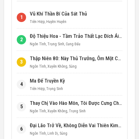
Vũ Khí Thần Bí Của Sát Thủ
1
Tiên Hiệp
,
Huyền Huyễn
Độ Thiệu Hoa - Tầm Trảo Thất Lạc Đích Ái Tình
2
Ngôn Tình
,
Trọng Sinh
,
Cung Đấu
Thập Niên 80: Này Thủ Trưởng, Ôm Một Cái Đi!
3
Ngôn Tình
,
Xuyên Không
,
Sủng
Ma Đế Truyền Kỳ
4
Tiên Hiệp
,
Trọng Sinh
Thay Chị Vào Hào Môn, Tôi Được Cưng Chiều Hết Mực (Thập Niên 90)
5
Ngôn Tình
,
Xuyên Không
,
Trọng Sinh
Đại Lão Trở Về, Không Diễn Vai Thiên Kim Giả Nữa
6
Ngôn Tình
,
Linh Dị
,
Sủng