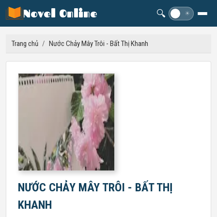
Novel Online
🔍
☽
☀
Trang chủ
/
Nước Chảy Mây Trôi - Bất Thị Khanh
NƯỚC CHẢY MÂY TRÔI - BẤT THỊ
KHANH