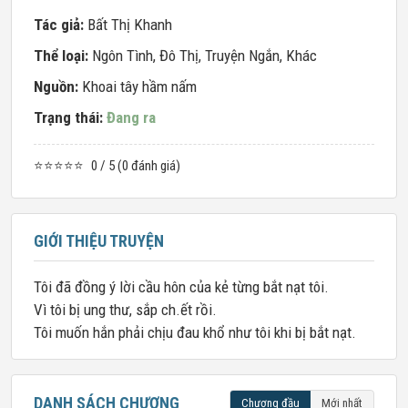
Tác giả:
Bất Thị Khanh
Thể loại:
Ngôn Tình
,
Đô Thị
,
Truyện Ngắn
,
Khác
Nguồn:
Khoai tây hầm nấm
Trạng thái:
Đang ra
⭐⭐⭐⭐⭐
0 / 5 (0 đánh giá)
GIỚI THIỆU TRUYỆN
Tôi đã đồng ý lời cầu hôn của kẻ từng bắt nạt tôi.
Vì tôi bị ung thư, sắp ch.ết rồi.
Tôi muốn hắn phải chịu đau khổ như tôi khi bị bắt nạt.
DANH SÁCH CHƯƠNG
Chương đầu
Mới nhất