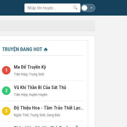
🔍
☽
☀
TRUYỆN ĐANG HOT
🔥
Ma Đế Truyền Kỳ
1
Tiên Hiệp
,
Trọng Sinh
Vũ Khí Thần Bí Của Sát Thủ
2
Tiên Hiệp
,
Huyền Huyễn
Độ Thiệu Hoa - Tầm Trảo Thất Lạc Đích Ái Tình
3
Ngôn Tình
,
Trọng Sinh
,
Cung Đấu