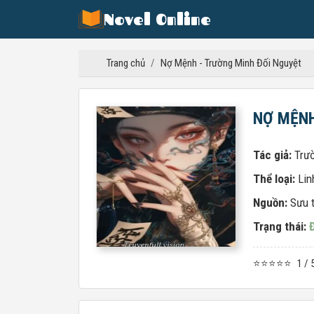
Novel Online
Trang chủ
/
Nợ Mệnh - Trường Minh Đối Nguyệt
NỢ MỆNH
Tác giả:
Trư
Thể loại:
Lin
Nguồn:
Sưu 
Trạng thái:
⭐⭐⭐⭐⭐
1 / 