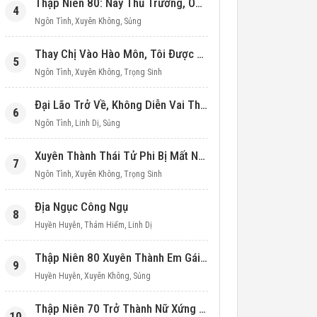
Thập Niên 80: Này Thủ Trưởng, Ôm Một Cái Đi!
4
Ngôn Tình
,
Xuyên Không
,
Sủng
Thay Chị Vào Hào Môn, Tôi Được Cưng Chiều Hết Mực (Thập Niên 90)
5
Ngôn Tình
,
Xuyên Không
,
Trọng Sinh
Đại Lão Trở Về, Không Diễn Vai Thiên Kim Giả Nữa
6
Ngôn Tình
,
Linh Dị
,
Sủng
Xuyên Thành Thái Tử Phi Bị Mất Nước
7
Ngôn Tình
,
Xuyên Không
,
Trọng Sinh
Địa Ngục Công Ngụ
8
Huyền Huyễn
,
Thám Hiểm
,
Linh Dị
Thập Niên 80 Xuyên Thành Em Gái Học Bá
9
Huyền Huyễn
,
Xuyên Không
,
Sủng
Thập Niên 70 Trở Thành Nữ Xứng Nuôi Con Làm Giàu
10