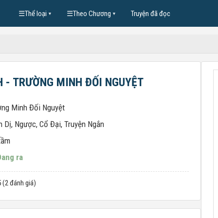
☰
Thể loại
☰
Theo Chương
Truyện đã đọc
▼
▼
 - TRƯỜNG MINH ĐỐI NGUYỆT
ờng Minh Đối Nguyệt
h Dị
,
Ngược
,
Cổ Đại
,
Truyện Ngắn
tầm
Đang ra
5 (2 đánh giá)