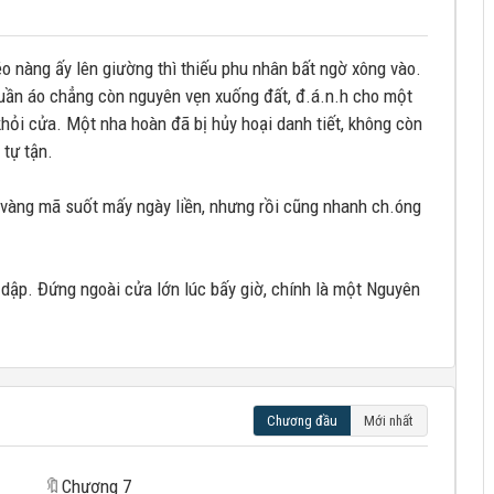
éo nàng ấy lên giường thì thiếu phu nhân bất ngờ xông vào.
quần áo chẳng còn nguyên vẹn xuống đất, đ.á.n.h cho một
 khỏi cửa. Một nha hoàn đã bị hủy hoại danh tiết, không còn
 tự tận.
 vàng mã suốt mấy ngày liền, nhưng rồi cũng nhanh ch.óng
dập. Đứng ngoài cửa lớn lúc bấy giờ, chính là một Nguyên
Chương đầu
Mới nhất
🔖
Chương 7