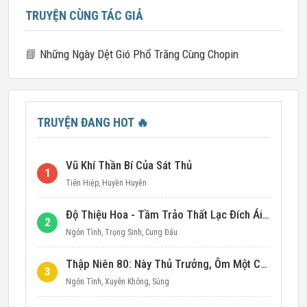
TRUYỆN CÙNG TÁC GIẢ
📘
Những Ngày Dệt Gió Phổ Trăng Cùng Chopin
TRUYỆN ĐANG HOT
🔥
Vũ Khí Thần Bí Của Sát Thủ
1
Tiên Hiệp
,
Huyền Huyễn
Độ Thiệu Hoa - Tầm Trảo Thất Lạc Đích Ái Tình
2
Ngôn Tình
,
Trọng Sinh
,
Cung Đấu
Thập Niên 80: Này Thủ Trưởng, Ôm Một Cái Đi!
3
Ngôn Tình
,
Xuyên Không
,
Sủng