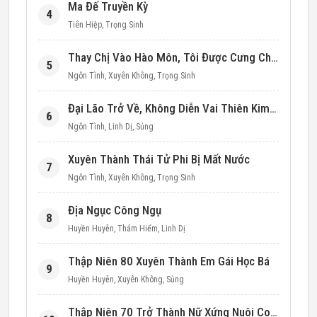
Ma Đế Truyền Kỳ
4
Tiên Hiệp
,
Trọng Sinh
Thay Chị Vào Hào Môn, Tôi Được Cưng Chiều Hết Mực (Thập Niên 90)
5
Ngôn Tình
,
Xuyên Không
,
Trọng Sinh
Đại Lão Trở Về, Không Diễn Vai Thiên Kim Giả Nữa
6
Ngôn Tình
,
Linh Dị
,
Sủng
Xuyên Thành Thái Tử Phi Bị Mất Nước
7
Ngôn Tình
,
Xuyên Không
,
Trọng Sinh
Địa Ngục Công Ngụ
8
Huyền Huyễn
,
Thám Hiểm
,
Linh Dị
Thập Niên 80 Xuyên Thành Em Gái Học Bá
9
Huyền Huyễn
,
Xuyên Không
,
Sủng
Thập Niên 70 Trở Thành Nữ Xứng Nuôi Con Làm Giàu