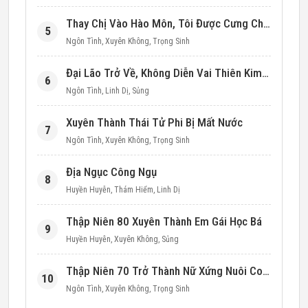
Thay Chị Vào Hào Môn, Tôi Được Cưng Chiều Hết Mực (Thập Niên 90)
5
Ngôn Tình
,
Xuyên Không
,
Trọng Sinh
Đại Lão Trở Về, Không Diễn Vai Thiên Kim Giả Nữa
6
Ngôn Tình
,
Linh Dị
,
Sủng
Xuyên Thành Thái Tử Phi Bị Mất Nước
7
Ngôn Tình
,
Xuyên Không
,
Trọng Sinh
Địa Ngục Công Ngụ
8
Huyền Huyễn
,
Thám Hiểm
,
Linh Dị
Thập Niên 80 Xuyên Thành Em Gái Học Bá
9
Huyền Huyễn
,
Xuyên Không
,
Sủng
Thập Niên 70 Trở Thành Nữ Xứng Nuôi Con Làm Giàu
10
Ngôn Tình
,
Xuyên Không
,
Trọng Sinh