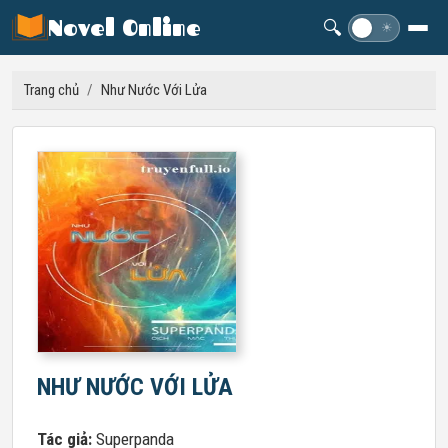
Novel Online
🔍
☽
☀
Trang chủ
/
Như Nước Với Lửa
NHƯ NƯỚC VỚI LỬA
Tác giả:
Superpanda