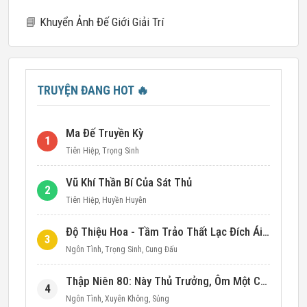
📘
Khuyển Ảnh Đế Giới Giải Trí
TRUYỆN ĐANG HOT
🔥
Ma Đế Truyền Kỳ
1
Tiên Hiệp
,
Trọng Sinh
Vũ Khí Thần Bí Của Sát Thủ
2
Tiên Hiệp
,
Huyền Huyễn
Độ Thiệu Hoa - Tầm Trảo Thất Lạc Đích Ái Tình
3
Ngôn Tình
,
Trọng Sinh
,
Cung Đấu
Thập Niên 80: Này Thủ Trưởng, Ôm Một Cái Đi!
4
Ngôn Tình
,
Xuyên Không
,
Sủng