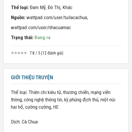
Thể loại:
Đam Mỹ
,
Đô Thị
,
Khác
Nguồn:
wattpad.com/user/tuilacachua;
wattpad.com/user/nhacuamac
Trạng thái:
Đang ra
⭐⭐⭐⭐⭐
7.8 / 5 (12 đánh giá)
GIỚI THIỆU TRUYỆN
Thể loại: Thiên chi kiêu tử, thương chiến, mạng viễn
thông, công nghệ thông tin, kỳ phùng địch thủ, một núi
hai hổ, cường cường, HE
Dịch: Cà Chua