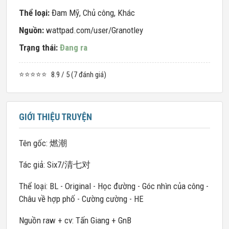
Thể loại:
Đam Mỹ
,
Chủ công
,
Khác
Nguồn:
wattpad.com/user/Granotley
Trạng thái:
Đang ra
⭐⭐⭐⭐⭐
8.9 / 5 (7 đánh giá)
GIỚI THIỆU TRUYỆN
Tên gốc: 燃潮
Tác giả: Six7/清七对
Thể loại: BL - Original - Học đường - Góc nhìn của công -
Châu về hợp phố - Cường cường - HE
Nguồn raw + cv: Tấn Giang + GnB