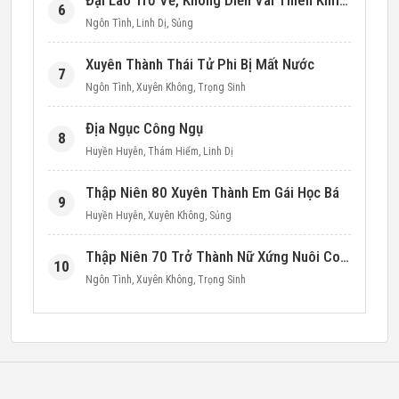
Đại Lão Trở Về, Không Diễn Vai Thiên Kim Giả Nữa
6
Ngôn Tình
,
Linh Dị
,
Sủng
Xuyên Thành Thái Tử Phi Bị Mất Nước
7
Ngôn Tình
,
Xuyên Không
,
Trọng Sinh
Địa Ngục Công Ngụ
8
Huyền Huyễn
,
Thám Hiểm
,
Linh Dị
Thập Niên 80 Xuyên Thành Em Gái Học Bá
9
Huyền Huyễn
,
Xuyên Không
,
Sủng
Thập Niên 70 Trở Thành Nữ Xứng Nuôi Con Làm Giàu
10
Ngôn Tình
,
Xuyên Không
,
Trọng Sinh