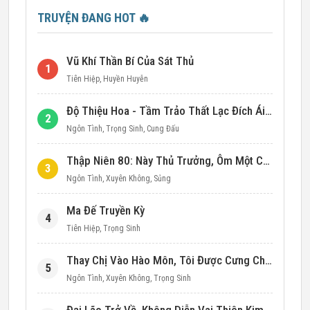
TRUYỆN ĐANG HOT
🔥
Vũ Khí Thần Bí Của Sát Thủ
1
Tiên Hiệp
,
Huyền Huyễn
Độ Thiệu Hoa - Tầm Trảo Thất Lạc Đích Ái Tình
2
Ngôn Tình
,
Trọng Sinh
,
Cung Đấu
Thập Niên 80: Này Thủ Trưởng, Ôm Một Cái Đi!
3
Ngôn Tình
,
Xuyên Không
,
Sủng
Ma Đế Truyền Kỳ
4
Tiên Hiệp
,
Trọng Sinh
Thay Chị Vào Hào Môn, Tôi Được Cưng Chiều Hết Mực (Thập Niên 90)
5
Ngôn Tình
,
Xuyên Không
,
Trọng Sinh