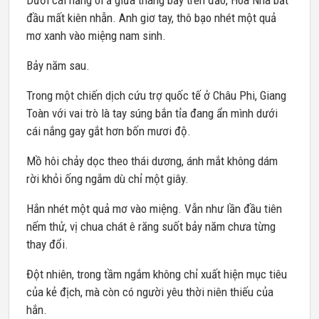
Dưới cái nắng oi ả giữa tháng bảy trên đảo, Hoa Nhã bắt
đầu mất kiên nhẫn. Anh giơ tay, thô bạo nhét một quả
mơ xanh vào miệng nam sinh.
Bảy năm sau.
Trong một chiến dịch cứu trợ quốc tế ở Châu Phi, Giang
Toàn với vai trò là tay súng bắn tỉa đang ẩn mình dưới
cái nắng gay gắt hơn bốn mươi độ.
Mồ hôi chảy dọc theo thái dương, ánh mắt không dám
rời khỏi ống ngắm dù chỉ một giây.
Hắn nhét một quả mơ vào miệng. Vẫn như lần đầu tiên
nếm thử, vị chua chát ê răng suốt bảy năm chưa từng
thay đổi.
Đột nhiên, trong tầm ngắm không chỉ xuất hiện mục tiêu
của kẻ địch, mà còn có người yêu thời niên thiếu của
hắn.