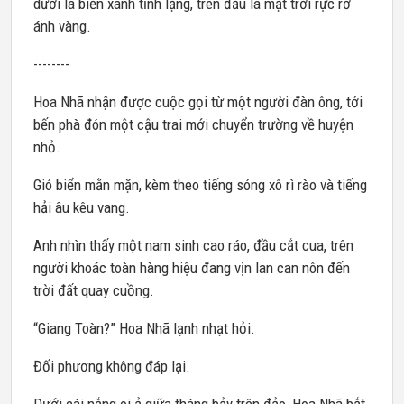
dưới là biển xanh tĩnh lặng, trên đầu là mặt trời rực rỡ
ánh vàng.
--------
Hoa Nhã nhận được cuộc gọi từ một người đàn ông, tới
bến phà đón một cậu trai mới chuyển trường về huyện
nhỏ.
Gió biển mằn mặn, kèm theo tiếng sóng xô rì rào và tiếng
hải âu kêu vang.
Anh nhìn thấy một nam sinh cao ráo, đầu cắt cua, trên
người khoác toàn hàng hiệu đang vịn lan can nôn đến
trời đất quay cuồng.
“Giang Toàn?” Hoa Nhã lạnh nhạt hỏi.
Đối phương không đáp lại.