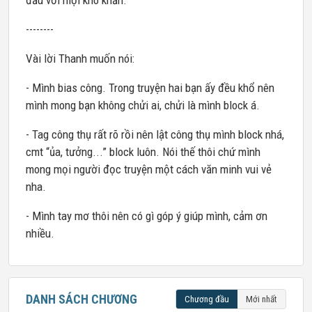
đầu với mọi khó khăn.
--------
Vài lời Thanh muốn nói:
- Mình bias công. Trong truyện hai bạn ấy đều khổ nên
mình mong bạn không chửi ai, chửi là mình block á.
- Tag công thụ rất rõ rồi nên lật công thụ mình block nhá,
cmt “ủa, tưởng...” block luôn. Nói thế thôi chứ mình
mong mọi người đọc truyện một cách văn minh vui vẻ
nha.
- Mình tay mơ thôi nên có gì góp ý giúp mình, cảm ơn
nhiều.
DANH SÁCH CHƯƠNG
Chương đầu
Mới nhất