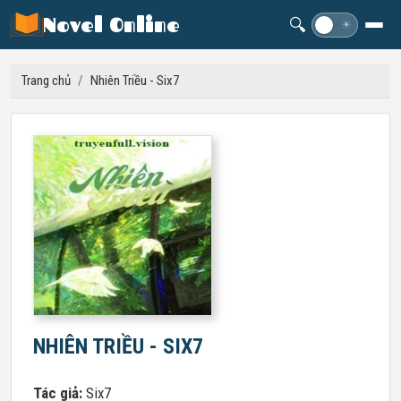
Novel Online
🔍
☽
☀
Trang chủ
/
Nhiên Triều - Six7
NHIÊN TRIỀU - SIX7
Tác giả:
Six7