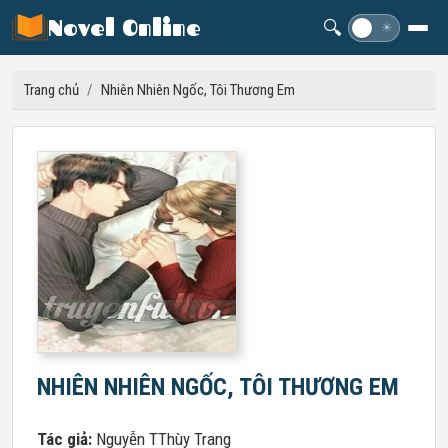
Novel Online
🔍
☽
☀
Trang chủ
/
Nhiên Nhiên Ngốc, Tôi Thương Em
NHIÊN NHIÊN NGỐC, TÔI THƯƠNG EM
Tác giả:
Nguyễn TThùy Trang