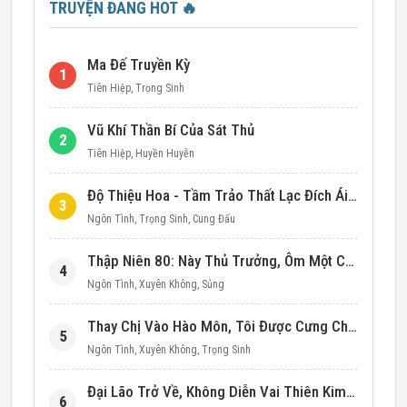
TRUYỆN ĐANG HOT
🔥
Ma Đế Truyền Kỳ
1
Tiên Hiệp
,
Trọng Sinh
Vũ Khí Thần Bí Của Sát Thủ
2
Tiên Hiệp
,
Huyền Huyễn
Độ Thiệu Hoa - Tầm Trảo Thất Lạc Đích Ái Tình
3
Ngôn Tình
,
Trọng Sinh
,
Cung Đấu
Thập Niên 80: Này Thủ Trưởng, Ôm Một Cái Đi!
4
Ngôn Tình
,
Xuyên Không
,
Sủng
Thay Chị Vào Hào Môn, Tôi Được Cưng Chiều Hết Mực (Thập Niên 90)
5
Ngôn Tình
,
Xuyên Không
,
Trọng Sinh
Đại Lão Trở Về, Không Diễn Vai Thiên Kim Giả Nữa
6