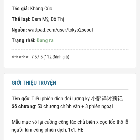
Tác giả:
Không Cúc
Thể loại:
Đam Mỹ
,
Đô Thị
Nguồn:
wattpad.com/user/tokyo2seoul
Trạng thái:
Đang ra
⭐⭐⭐⭐⭐
7.5 / 5 (112 đánh giá)
GIỚI THIỆU TRUYỆN
Tên gốc
: Tiểu phiên dịch đòi lương ký 小翻译讨薪记
Số chương
: 50 chương chính văn + 3 phiên ngoại
Mẫu mực vô lại cuồng công tác chủ biên x cộc lốc thô lỗ
người làm công phiên dịch, 1x1, HE