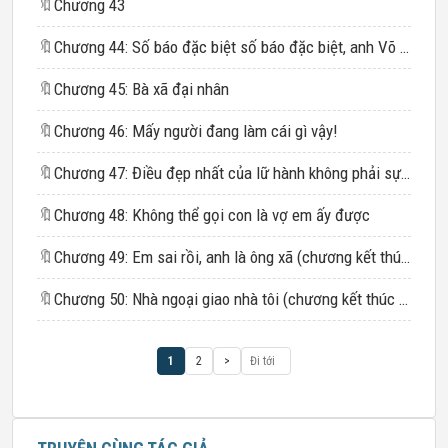
🔖
Chương 43
🔖
Chương 44: Số báo đặc biệt số báo đặc biệt, anh Võ bị đội nón xanh rồi!
🔖
Chương 45: Bà xã đại nhân
🔖
Chương 46: Mấy người đang làm cái gì vậy!
🔖
Chương 47: Điều đẹp nhất của lữ hành không phải sự diễm ngộ
🔖
Chương 48: Không thể gọi con là vợ em ấy được
🔖
Chương 49: Em sai rồi, anh là ông xã (chương kết thúc – 1)
🔖
Chương 50: Nhà ngoại giao nhà tôi (chương kết thúc - 2)
1
2
>