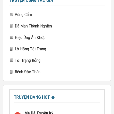
TRUYỆN CÙNG TÁC GIẢ
📘
Vùng Cấm
📘
Dã Man Thành Nghiện
📘
Hiệu Ứng Ăn Khớp
📘
Lỗ Hổng Tội Trạng
📘
Tội Trạng Rỗng
📘
Bệnh Độc Thân
TRUYỆN ĐANG HOT
🔥
Ma Đế Truyền Kỳ