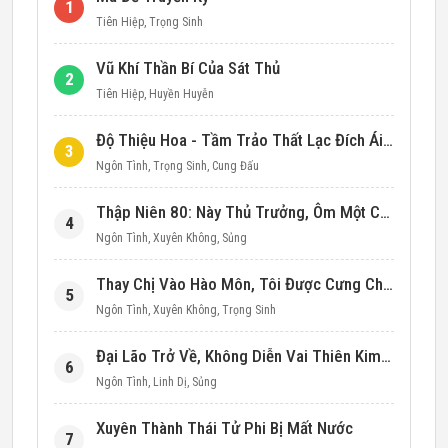
1
Tiên Hiệp
,
Trọng Sinh
Vũ Khí Thần Bí Của Sát Thủ
2
Tiên Hiệp
,
Huyền Huyễn
Độ Thiệu Hoa - Tầm Trảo Thất Lạc Đích Ái Tình
3
Ngôn Tình
,
Trọng Sinh
,
Cung Đấu
Thập Niên 80: Này Thủ Trưởng, Ôm Một Cái Đi!
4
Ngôn Tình
,
Xuyên Không
,
Sủng
Thay Chị Vào Hào Môn, Tôi Được Cưng Chiều Hết Mực (Thập Niên 90)
5
Ngôn Tình
,
Xuyên Không
,
Trọng Sinh
Đại Lão Trở Về, Không Diễn Vai Thiên Kim Giả Nữa
6
Ngôn Tình
,
Linh Dị
,
Sủng
Xuyên Thành Thái Tử Phi Bị Mất Nước
7