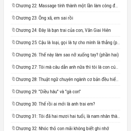
🔖
Chương 22: Massage tính thành một lần làm công được không?
🔖
Chương 23: Ông xã, em sai rồi
🔖
Chương 24: Đây là bạn trai của con, Văn Giai Hiên
🔖
Chương 25: Cậu là loại, gọi là tự cho mình là thẳng (phần 1)
🔖
Chương 26: Thế này làm sao nỡ xuống tay? (phần hai)
🔖
Chương 27: Tôi mà câu dẫn anh nữa thì tôi là con cún (phần 1)
🔖
Chương 28: Thuật ngữ chuyên ngành cơ bản đều hiểu (phần hai)
🔖
Chương 29: "Diều hâu" và "gà con"
🔖
Chương 30: Thế rồi ai mới là anh trai em?
🔖
Chương 31: Tôi đã hai mươi hai tuổi, là nam nhân thành thục an tĩnh
🔖
Chương 32: Nhóc thỏ con mãi không biết ghi nhớ