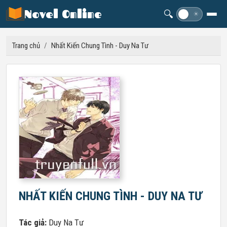
Novel Online
🔍
☽
☀
Trang chủ
/
Nhất Kiến Chung Tình - Duy Na Tư
NHẤT KIẾN CHUNG TÌNH - DUY NA TƯ
Tác giả:
Duy Na Tư