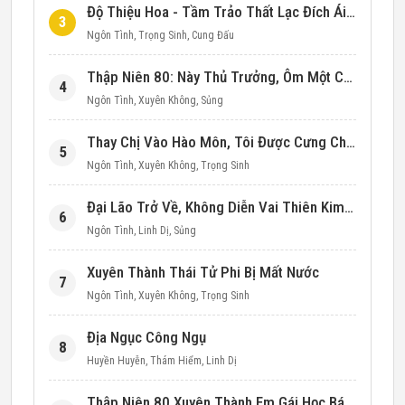
Độ Thiệu Hoa - Tầm Trảo Thất Lạc Đích Ái Tình
3
Ngôn Tình
,
Trọng Sinh
,
Cung Đấu
Thập Niên 80: Này Thủ Trưởng, Ôm Một Cái Đi!
4
Ngôn Tình
,
Xuyên Không
,
Sủng
Thay Chị Vào Hào Môn, Tôi Được Cưng Chiều Hết Mực (Thập Niên 90)
5
Ngôn Tình
,
Xuyên Không
,
Trọng Sinh
Đại Lão Trở Về, Không Diễn Vai Thiên Kim Giả Nữa
6
Ngôn Tình
,
Linh Dị
,
Sủng
Xuyên Thành Thái Tử Phi Bị Mất Nước
7
Ngôn Tình
,
Xuyên Không
,
Trọng Sinh
Địa Ngục Công Ngụ
8
Huyền Huyễn
,
Thám Hiểm
,
Linh Dị
Thập Niên 80 Xuyên Thành Em Gái Học Bá