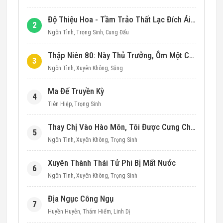
Độ Thiệu Hoa - Tầm Trảo Thất Lạc Đích Ái Tình
2
Ngôn Tình
,
Trọng Sinh
,
Cung Đấu
Thập Niên 80: Này Thủ Trưởng, Ôm Một Cái Đi!
3
Ngôn Tình
,
Xuyên Không
,
Sủng
Ma Đế Truyền Kỳ
4
Tiên Hiệp
,
Trọng Sinh
Thay Chị Vào Hào Môn, Tôi Được Cưng Chiều Hết Mực (Thập Niên 90)
5
Ngôn Tình
,
Xuyên Không
,
Trọng Sinh
Xuyên Thành Thái Tử Phi Bị Mất Nước
6
Ngôn Tình
,
Xuyên Không
,
Trọng Sinh
Địa Ngục Công Ngụ
7
Huyền Huyễn
,
Thám Hiểm
,
Linh Dị