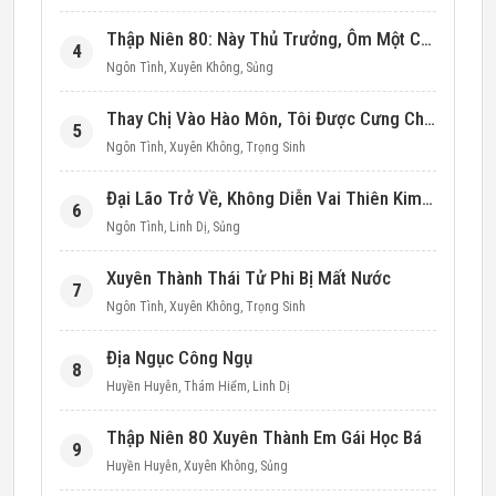
Thập Niên 80: Này Thủ Trưởng, Ôm Một Cái Đi!
4
Ngôn Tình
,
Xuyên Không
,
Sủng
Thay Chị Vào Hào Môn, Tôi Được Cưng Chiều Hết Mực (Thập Niên 90)
5
Ngôn Tình
,
Xuyên Không
,
Trọng Sinh
Đại Lão Trở Về, Không Diễn Vai Thiên Kim Giả Nữa
6
Ngôn Tình
,
Linh Dị
,
Sủng
Xuyên Thành Thái Tử Phi Bị Mất Nước
7
Ngôn Tình
,
Xuyên Không
,
Trọng Sinh
Địa Ngục Công Ngụ
8
Huyền Huyễn
,
Thám Hiểm
,
Linh Dị
Thập Niên 80 Xuyên Thành Em Gái Học Bá
9
Huyền Huyễn
,
Xuyên Không
,
Sủng