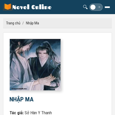
Novel Online
🔍
☽
☀
Trang chủ
/
Nhập Ma
NHẬP MA
Tác giả:
Sở Hàn Y Thanh