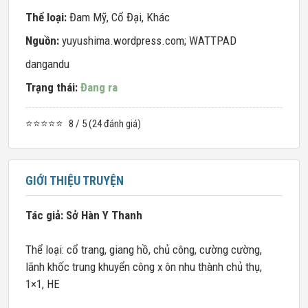
Thể loại:
Đam Mỹ
,
Cổ Đại
,
Khác
Nguồn:
yuyushima.wordpress.com; WATTPAD
dangandu
Trạng thái:
Đang ra
⭐⭐⭐⭐⭐
8 / 5 (24 đánh giá)
GIỚI THIỆU TRUYỆN
Tác giả: Sở Hàn Y Thanh
Thể loại: cổ trang, giang hồ, chủ công, cường cường,
lãnh khốc trung khuyển công x ôn nhu thành chủ thụ,
1×1, HE