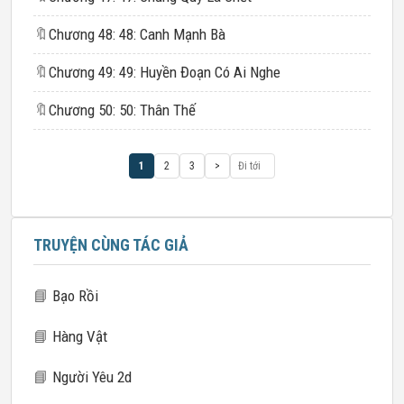
🔖
Chương 48: 48: Canh Mạnh Bà
🔖
Chương 49: 49: Huyền Đoạn Có Ai Nghe
🔖
Chương 50: 50: Thân Thế
1
2
3
>
TRUYỆN CÙNG TÁC GIẢ
📘
Bạo Rồi
📘
Hàng Vật
📘
Người Yêu 2d