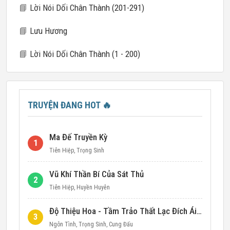
📘
Lời Nói Dối Chân Thành (201-291)
📘
Lưu Hương
📘
Lời Nói Dối Chân Thành (1 - 200)
TRUYỆN ĐANG HOT
🔥
Ma Đế Truyền Kỳ
1
Tiên Hiệp
,
Trọng Sinh
Vũ Khí Thần Bí Của Sát Thủ
2
Tiên Hiệp
,
Huyền Huyễn
Độ Thiệu Hoa - Tầm Trảo Thất Lạc Đích Ái Tình
3
Ngôn Tình
,
Trọng Sinh
,
Cung Đấu