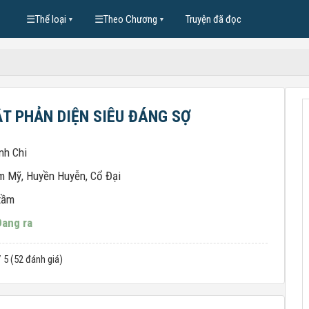
☰
Thể loại
☰
Theo Chương
Truyện đã đọc
▼
▼
T PHẢN DIỆN SIÊU ĐÁNG SỢ
nh Chi
m Mỹ
,
Huyền Huyễn
,
Cổ Đại
tầm
Đang ra
/ 5 (52 đánh giá)