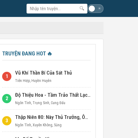
🔍
☽
☀
TRUYỆN ĐANG HOT
🔥
Vũ Khí Thần Bí Của Sát Thủ
1
Tiên Hiệp
,
Huyền Huyễn
Độ Thiệu Hoa - Tầm Trảo Thất Lạc Đích Ái Tình
2
Ngôn Tình
,
Trọng Sinh
,
Cung Đấu
Thập Niên 80: Này Thủ Trưởng, Ôm Một Cái Đi!
3
Ngôn Tình
,
Xuyên Không
,
Sủng