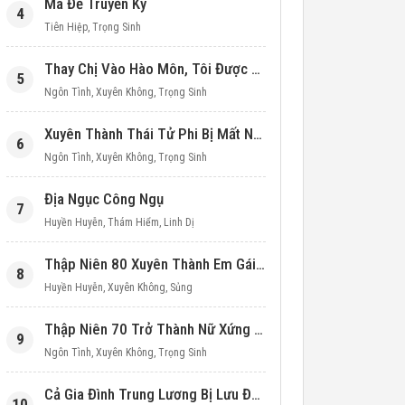
Ma Đế Truyền Kỳ
4
Tiên Hiệp
,
Trọng Sinh
Thay Chị Vào Hào Môn, Tôi Được Cưng Chiều Hết Mực (Thập Niên 90)
5
Ngôn Tình
,
Xuyên Không
,
Trọng Sinh
Xuyên Thành Thái Tử Phi Bị Mất Nước
6
Ngôn Tình
,
Xuyên Không
,
Trọng Sinh
Địa Ngục Công Ngụ
7
Huyền Huyễn
,
Thám Hiểm
,
Linh Dị
Thập Niên 80 Xuyên Thành Em Gái Học Bá
8
Huyền Huyễn
,
Xuyên Không
,
Sủng
Thập Niên 70 Trở Thành Nữ Xứng Nuôi Con Làm Giàu
9
Ngôn Tình
,
Xuyên Không
,
Trọng Sinh
Cả Gia Đình Trung Lương Bị Lưu Đày, Ta Mang Không Gian Cứu Cả Nhà
10