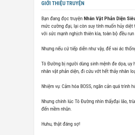
GIỚI THIỆU TRUYỆN
Bạn đang đọc truyện
Nhân Vật Phản Diện Siê
mức cường đại, lại còn suy tính muốn hủy diệt 
với sức mạnh nghịch thiên kìa, toàn bộ đều run
Nhưng nếu cứ tiếp diễn như vậy, để vai ác thống
Tô Đường bị người dùng sinh mệnh đe dọa, uy hi
nhân vật phản diện, đi cứu vớt hết thảy nhân lo
Nhiệm vụ: Cảm hóa BOSS, ngăn cản quá trình hủy
Nhưng chính lúc Tô Đường nhìn thấyđại lão, tr
đến mềm nhũn.
Huhu, thật đáng sợ!