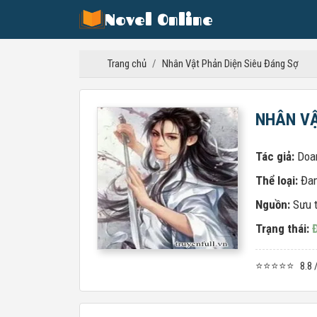
Novel Online
Trang chủ
/
Nhân Vật Phản Diện Siêu Đáng Sợ
NHÂN VẬ
Tác giả:
Doa
Thể loại:
Đa
Nguồn:
Sưu 
Trạng thái:
⭐⭐⭐⭐⭐
8.8 