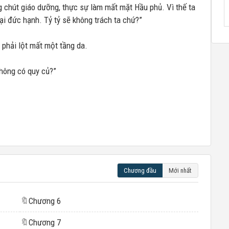
 chút giáo dưỡng, thực sự làm mất mặt Hầu phủ. Vì thế ta
ại đức hạnh. Tỷ tỷ sẽ không trách ta chứ?”
phải lột mất một tầng da.
hông có quy củ?”
Chương đầu
Mới nhất
🔖
Chương 6
🔖
Chương 7