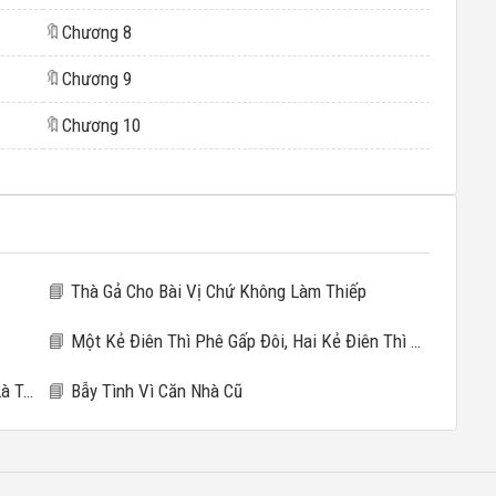
🔖
Chương 8
🔖
Chương 9
🔖
Chương 10
📘
Thà Gả Cho Bài Vị Chứ Không Làm Thiếp
📘
Một Kẻ Điên Thì Phê Gấp Đôi, Hai Kẻ Điên Thì Phê Gấp Mười
ràng
📘
Bẫy Tình Vì Căn Nhà Cũ