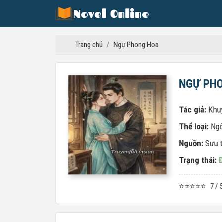
Novel Online
Trang chủ
/
Ngự Phong Hoa
NGỰ PH
Tác giả:
Khu
Thể loại:
Ngô
Nguồn:
Sưu 
Trạng thái:
⭐⭐⭐⭐⭐
7 / 