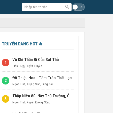
🔍
☽
☀
TRUYỆN ĐANG HOT
🔥
Vũ Khí Thần Bí Của Sát Thủ
1
Tiên Hiệp
,
Huyền Huyễn
Độ Thiệu Hoa - Tầm Trảo Thất Lạc Đích Ái Tình
2
Ngôn Tình
,
Trọng Sinh
,
Cung Đấu
Thập Niên 80: Này Thủ Trưởng, Ôm Một Cái Đi!
3
Ngôn Tình
,
Xuyên Không
,
Sủng