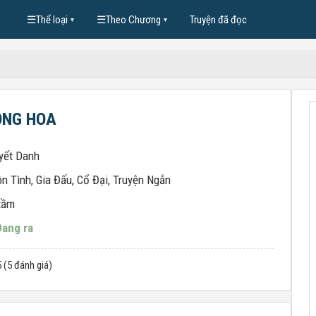
☰
Thể loại
☰
Theo Chương
Truyện đã đọc
▼
▼
ONG HOA
yết Danh
n Tình
,
Gia Đấu
,
Cổ Đại
,
Truyện Ngắn
tầm
Đang ra
5 (5 đánh giá)