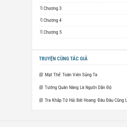
🔖
Chương 3
🔖
Chương 4
🔖
Chương 5
TRUYỆN CÙNG TÁC GIẢ
📘
Mạt Thế: Toàn Viên Sủng Ta
📘
Tướng Quân Nàng Là Người Dẫn Độ
📘
Tra Khắp Tứ Hải Bát Hoang: Đâu Đâu Cũng Là Tu La T