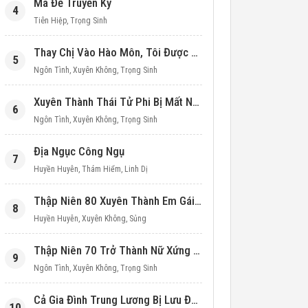
Ma Đế Truyền Kỳ
4
Tiên Hiệp
,
Trọng Sinh
Thay Chị Vào Hào Môn, Tôi Được Cưng Chiều Hết Mực (Thập Niên 90)
5
Ngôn Tình
,
Xuyên Không
,
Trọng Sinh
Xuyên Thành Thái Tử Phi Bị Mất Nước
6
Ngôn Tình
,
Xuyên Không
,
Trọng Sinh
Địa Ngục Công Ngụ
7
Huyền Huyễn
,
Thám Hiểm
,
Linh Dị
Thập Niên 80 Xuyên Thành Em Gái Học Bá
8
Huyền Huyễn
,
Xuyên Không
,
Sủng
Thập Niên 70 Trở Thành Nữ Xứng Nuôi Con Làm Giàu
9
Ngôn Tình
,
Xuyên Không
,
Trọng Sinh
Cả Gia Đình Trung Lương Bị Lưu Đày, Ta Mang Không Gian Cứu Cả Nhà
10