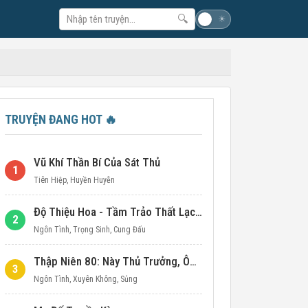
🔍
☽
☀
TRUYỆN ĐANG HOT
🔥
Vũ Khí Thần Bí Của Sát Thủ
1
Tiên Hiệp
,
Huyền Huyễn
Độ Thiệu Hoa - Tầm Trảo Thất Lạc Đích Ái Tình
2
Ngôn Tình
,
Trọng Sinh
,
Cung Đấu
Thập Niên 80: Này Thủ Trưởng, Ôm Một Cái Đi!
3
Ngôn Tình
,
Xuyên Không
,
Sủng