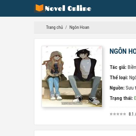
Novel Online
Trang chủ
/
Ngôn Hoan
NGÔN H
Tác giả:
Biền
Thể loại:
Ngô
Nguồn:
Sưu 
Trạng thái:
⭐⭐⭐⭐⭐
8.1 