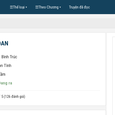
☰
Thể loại
☰
Theo Chương
Truyện đã đọc
▼
▼
OAN
 Bình Trúc
n Tình
tầm
Đang ra
/ 5 (126 đánh giá)