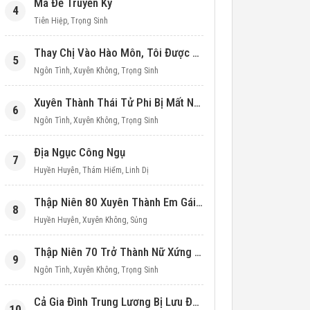
Ma Đế Truyền Kỳ
4
Tiên Hiệp
,
Trọng Sinh
Thay Chị Vào Hào Môn, Tôi Được Cưng Chiều Hết Mực (Thập Niên 90)
5
Ngôn Tình
,
Xuyên Không
,
Trọng Sinh
Xuyên Thành Thái Tử Phi Bị Mất Nước
6
Ngôn Tình
,
Xuyên Không
,
Trọng Sinh
Địa Ngục Công Ngụ
7
Huyền Huyễn
,
Thám Hiểm
,
Linh Dị
Thập Niên 80 Xuyên Thành Em Gái Học Bá
8
Huyền Huyễn
,
Xuyên Không
,
Sủng
Thập Niên 70 Trở Thành Nữ Xứng Nuôi Con Làm Giàu
9
Ngôn Tình
,
Xuyên Không
,
Trọng Sinh
Cả Gia Đình Trung Lương Bị Lưu Đày, Ta Mang Không Gian Cứu Cả Nhà
10