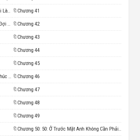
Chương 16: 16: Nếu Ngày 18 Em Có Việc Phải Làm Thì Ngày Mai Chúng Ta Đi Đăng Ký
🔖
Chương 41
Chương 17: 17: Anh Cầm Sổ Hộ Khẩu Ở Nhà Đợi Cả Ngày Không Ăn Uống Gì 1
🔖
Chương 42
🔖
Chương 43
🔖
Chương 44
🔖
Chương 45
Chương 21: 21: Đã Đến Lúc Trò Hề Này Kết Thúc Rồi!
🔖
Chương 46
🔖
Chương 47
🔖
Chương 48
🔖
Chương 49
🔖
Chương 50: 50: Ở Trước Mặt Anh Không Cần Phải Che Giấu Cảm Xúcc