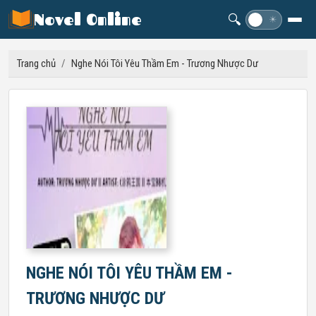
Novel Online
🔍
☽
☀
Trang chủ
/
Nghe Nói Tôi Yêu Thầm Em - Trương Nhược Dư
NGHE NÓI TÔI YÊU THẦM EM -
TRƯƠNG NHƯỢC DƯ