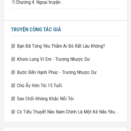
🔖
Chương 4: Ngoại truyện.
TRUYỆN CÙNG TÁC GIẢ
📘
Bạn Đã Từng Yêu Thầm Ai Đó Rất Lâu Không?
📘
Khom Lưng Vì Em - Trương Nhược Dư
📘
Bước Đến Hạnh Phúc - Trương Nhược Dư
📘
Chú Ấy Hơn Tôi 15 Tuổi
📘
Sao Chổi Không Khắc Nổi Tôi
📘
Có Tiểu Thuyết Nào Nam Chính Là Một Kẻ Não Yêu Đương Không?