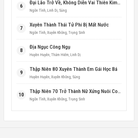
Đại Lão Trở Về, Không Diễn Vai Thiên Kim Giả Nữa
6
Ngôn Tình
,
Linh Dị
,
Sủng
Xuyên Thành Thái Tử Phi Bị Mất Nước
7
Ngôn Tình
,
Xuyên Không
,
Trọng Sinh
Địa Ngục Công Ngụ
8
Huyền Huyễn
,
Thám Hiểm
,
Linh Dị
Thập Niên 80 Xuyên Thành Em Gái Học Bá
9
Huyền Huyễn
,
Xuyên Không
,
Sủng
Thập Niên 70 Trở Thành Nữ Xứng Nuôi Con Làm Giàu
10
Ngôn Tình
,
Xuyên Không
,
Trọng Sinh