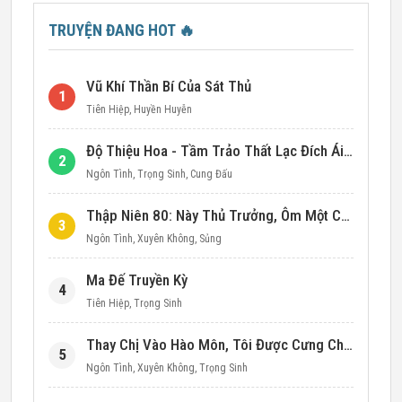
TRUYỆN ĐANG HOT
🔥
Vũ Khí Thần Bí Của Sát Thủ
1
Tiên Hiệp
,
Huyền Huyễn
Độ Thiệu Hoa - Tầm Trảo Thất Lạc Đích Ái Tình
2
Ngôn Tình
,
Trọng Sinh
,
Cung Đấu
Thập Niên 80: Này Thủ Trưởng, Ôm Một Cái Đi!
3
Ngôn Tình
,
Xuyên Không
,
Sủng
Ma Đế Truyền Kỳ
4
Tiên Hiệp
,
Trọng Sinh
Thay Chị Vào Hào Môn, Tôi Được Cưng Chiều Hết Mực (Thập Niên 90)
5
Ngôn Tình
,
Xuyên Không
,
Trọng Sinh