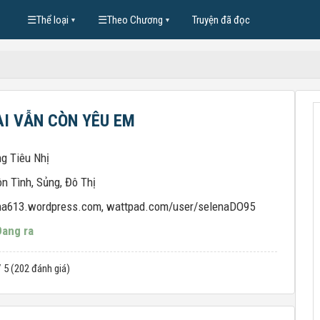
☰
Thể loại
☰
Theo Chương
Truyện đã đọc
▼
▼
I VẪN CÒN YÊU EM
g Tiêu Nhị
n Tình
,
Sủng
,
Đô Thị
na613.wordpress.com, wattpad.com/user/selenaDO95
Đang ra
/ 5 (202 đánh giá)