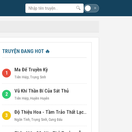
🔍
☽
☀
TRUYỆN ĐANG HOT
🔥
Ma Đế Truyền Kỳ
1
Tiên Hiệp
,
Trọng Sinh
Vũ Khí Thần Bí Của Sát Thủ
2
Tiên Hiệp
,
Huyền Huyễn
Độ Thiệu Hoa - Tầm Trảo Thất Lạc Đích Ái Tình
3
Ngôn Tình
,
Trọng Sinh
,
Cung Đấu