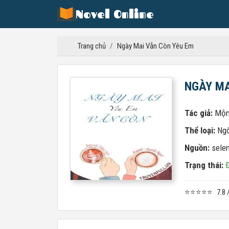
Novel Online
Trang chủ
/
Ngày Mai Vẫn Còn Yêu Em
NGÀY MA
Tác giả:
Mộn
Thể loại:
Ngô
Nguồn:
sele
Trạng thái:
⭐⭐⭐⭐⭐
7.8 