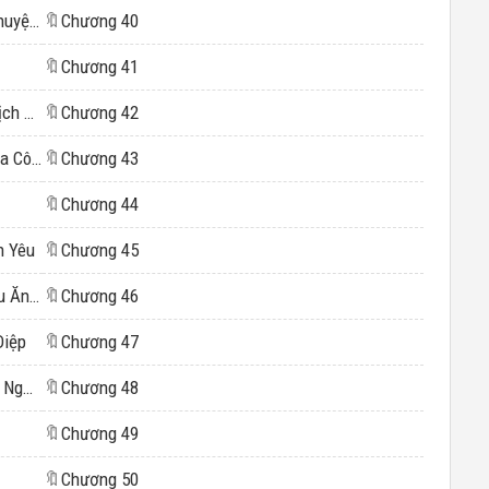
Chương 15: 15: Có Thể Vì Anh Bỏ Qua Mọi Chuyện Quay Đầu Thêm Lần Nữa
🔖
Chương 40
🔖
Chương 41
Chương 17: 17: Diệp Tây Thành Cùng Hạng Dịch Lâm Im Lặng Đối Đầu
🔖
Chương 42
Chương 18: 18: Ở Công Ty Tôi Là Cấp Trên Của Cô Ấy Về Nhà Cô Ấy Là Lãnh Đạo Của Tôi
🔖
Chương 43
🔖
Chương 44
h Yêu
🔖
Chương 45
Chương 21: 21: Quen Biết Bạn Mới Cùng Nhau Ăn Cơm
🔖
Chương 46
Diệp
🔖
Chương 47
Chương 23: 23: Giới Thiệu Cô Với Tất Cả Mọi Người Trong Nhà
🔖
Chương 48
🔖
Chương 49
🔖
Chương 50