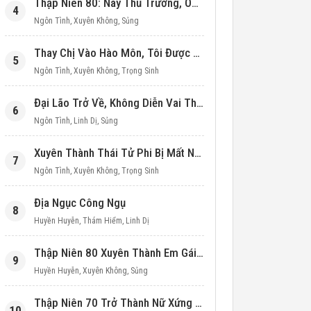
Thập Niên 80: Này Thủ Trưởng, Ôm Một Cái Đi!
4
Ngôn Tình
,
Xuyên Không
,
Sủng
Thay Chị Vào Hào Môn, Tôi Được Cưng Chiều Hết Mực (Thập Niên 90)
5
Ngôn Tình
,
Xuyên Không
,
Trọng Sinh
Đại Lão Trở Về, Không Diễn Vai Thiên Kim Giả Nữa
6
Ngôn Tình
,
Linh Dị
,
Sủng
Xuyên Thành Thái Tử Phi Bị Mất Nước
7
Ngôn Tình
,
Xuyên Không
,
Trọng Sinh
Địa Ngục Công Ngụ
8
Huyền Huyễn
,
Thám Hiểm
,
Linh Dị
Thập Niên 80 Xuyên Thành Em Gái Học Bá
9
Huyền Huyễn
,
Xuyên Không
,
Sủng
Thập Niên 70 Trở Thành Nữ Xứng Nuôi Con Làm Giàu
10