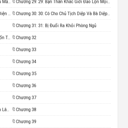
Chương 4: 4: Diệp Tây Thành Phát Hiện Thiếu Mấy Bức Thư
🔖
Chương 29: 29: Bạn Thân Khác Giới Đảo Lộn Mọi Kế Hoạch
Chương 5: 5: Đặt Ảnh Của Cô Làm Hình Nền Điện Thoại
🔖
Chương 30: 30: Cô Cho Chủ Tịch Diệp Và Bà Diệp Đủ Mặt Mũi
🔖
Chương 31: 31: Bị Đuổi Ra Khỏi Phòng Ngủ
Chương 7: 7: Loại Đau Đớn Này Không Ai Muốn Trải Qua Lần Thứ Hai
🔖
Chương 32
🔖
Chương 33
🔖
Chương 34
🔖
Chương 35
🔖
Chương 36
🔖
Chương 37
Chương 13: 13: Diệp Tây Thành Và Hạng Dịch Lâm Cùng Gọi Tên Cô
🔖
Chương 38
🔖
Chương 39