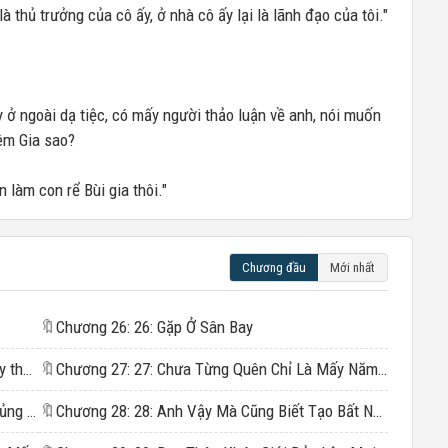
là thủ trưởng của cô ấy, ở nhà cô ấy lại là lãnh đạo của tôi."
y ở ngoài dạ tiệc, có mấy người thảo luận về anh, nói muốn
êm Gia sao?
 làm con rể Bùi gia thôi."
Chương đầu
Mới nhất
🔖
Chương 26: 26: Gặp Ở Sân Bay
Chương 2: Những bức thư cô viết cho diệp tây thành mấy năm trước
🔖
Chương 27: 27: Chưa Từng Quên Chỉ Là Mấy Năm Nay Không Nhớ Đến
Chương 3: Không phải ăn cơm, mà là đinh, thủng luôn dạ dày
🔖
Chương 28: 28: Anh Vậy Mà Cũng Biết Tạo Bất Ngờ