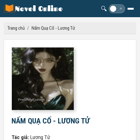
Novel Online
🔍
☽
☀
Trang chủ
/
Nấm Quạ Cố - Lương Tử
NẤM QUẠ CỐ - LƯƠNG TỬ
Tác giả:
Lương Tử