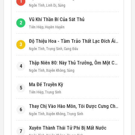
1
Ngôn Tình
,
Linh Dị
,
Sủng
Vũ Khí Thần Bí Của Sát Thủ
2
Tiên Hiệp
,
Huyền Huyễn
Độ Thiệu Hoa - Tầm Trảo Thất Lạc Đích Ái Tình
3
Ngôn Tình
,
Trọng Sinh
,
Cung Đấu
Thập Niên 80: Này Thủ Trưởng, Ôm Một Cái Đi!
4
Ngôn Tình
,
Xuyên Không
,
Sủng
Ma Đế Truyền Kỳ
5
Tiên Hiệp
,
Trọng Sinh
Thay Chị Vào Hào Môn, Tôi Được Cưng Chiều Hết Mực (Thập Niên 90)
6
Ngôn Tình
,
Xuyên Không
,
Trọng Sinh
Xuyên Thành Thái Tử Phi Bị Mất Nước
7