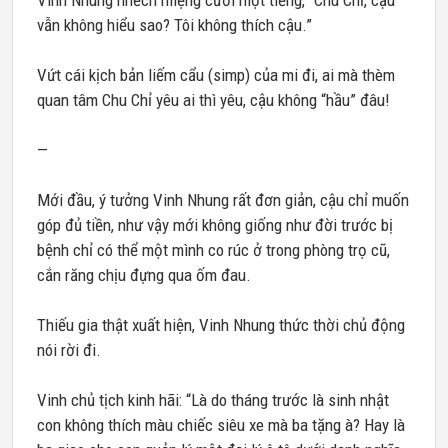
Vinh Nhung nhếch miệng cười một tiếng, “Chu Chỉ, cậu
vẫn không hiểu sao? Tôi không thích cậu.”
Vứt cái kịch bản liếm cẩu (simp) của mi đi, ai mà thèm
quan tâm Chu Chỉ yêu ai thì yêu, cậu không “hầu” đâu!
—
Mới đầu, ý tưởng Vinh Nhung rất đơn giản, cậu chỉ muốn
góp đủ tiền, như vậy mới không giống như đời trước bị
bệnh chỉ có thể một mình co rúc ở trong phòng trọ cũ,
cắn răng chịu đựng qua ốm đau.
Thiếu gia thật xuất hiện, Vinh Nhung thức thời chủ động
nói rời đi.
Vinh chủ tịch kinh hãi: “Là do tháng trước là sinh nhật
con không thích màu chiếc siêu xe mà ba tặng à? Hay là