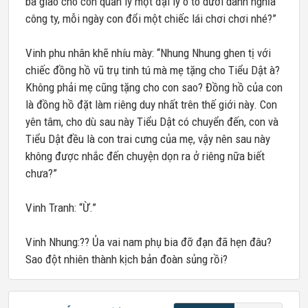
ba giao cho con quản lý một đại lý ô tô dưới danh nghĩa
công ty, mỗi ngày con đổi một chiếc lái chơi chơi nhé?”
Vinh phu nhân khẽ nhíu mày: “Nhung Nhung ghen tị với
chiếc đồng hồ vũ trụ tinh tú mà mẹ tặng cho Tiểu Dật à?
Không phải mẹ cũng tặng cho con sao? Đồng hồ của con
là đồng hồ đặt làm riêng duy nhất trên thế giới này. Con
yên tâm, cho dù sau này Tiểu Dật có chuyển đến, con và
Tiểu Dật đều là con trai cưng của mẹ, vậy nên sau này
không được nhắc đến chuyện dọn ra ở riêng nữa biết
chưa?”
Vinh Tranh: “Ừ.”
Vinh Nhung:?? Ủa vai nam phụ bia đỡ đạn đã hẹn đâu?
Sao đột nhiên thành kịch bản đoàn sủng rồi?