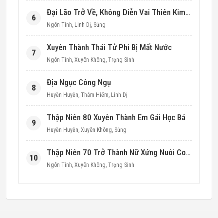
Đại Lão Trở Về, Không Diễn Vai Thiên Kim Giả Nữa
6
Ngôn Tình
,
Linh Dị
,
Sủng
Xuyên Thành Thái Tử Phi Bị Mất Nước
7
Ngôn Tình
,
Xuyên Không
,
Trọng Sinh
Địa Ngục Công Ngụ
8
Huyền Huyễn
,
Thám Hiểm
,
Linh Dị
Thập Niên 80 Xuyên Thành Em Gái Học Bá
9
Huyền Huyễn
,
Xuyên Không
,
Sủng
Thập Niên 70 Trở Thành Nữ Xứng Nuôi Con Làm Giàu
10
Ngôn Tình
,
Xuyên Không
,
Trọng Sinh