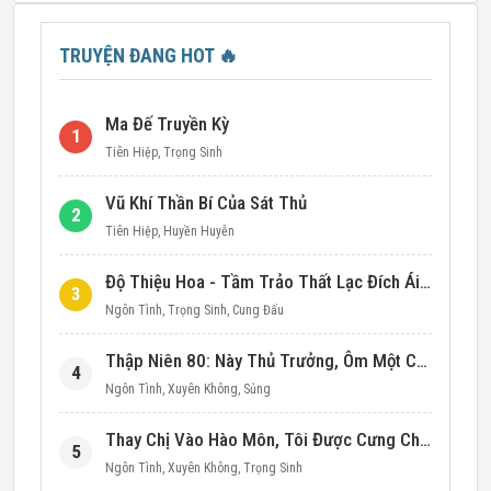
TRUYỆN ĐANG HOT
🔥
Ma Đế Truyền Kỳ
1
Tiên Hiệp
,
Trọng Sinh
Vũ Khí Thần Bí Của Sát Thủ
2
Tiên Hiệp
,
Huyền Huyễn
Độ Thiệu Hoa - Tầm Trảo Thất Lạc Đích Ái Tình
3
Ngôn Tình
,
Trọng Sinh
,
Cung Đấu
Thập Niên 80: Này Thủ Trưởng, Ôm Một Cái Đi!
4
Ngôn Tình
,
Xuyên Không
,
Sủng
Thay Chị Vào Hào Môn, Tôi Được Cưng Chiều Hết Mực (Thập Niên 90)
5
Ngôn Tình
,
Xuyên Không
,
Trọng Sinh