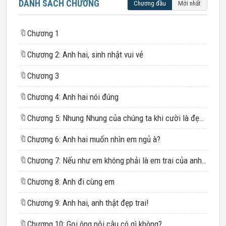
DANH SÁCH CHƯƠNG
Chương đầu
Mới nhất
🔖
Chương 1
🔖
Chương 2: Anh hai, sinh nhật vui vẻ
🔖
Chương 3
🔖
Chương 4: Anh hai nói đúng
🔖
Chương 5: Nhung Nhung của chúng ta khi cười là đẹp nhất
🔖
Chương 6: Anh hai muốn nhìn em ngủ à?
🔖
Chương 7: Nếu như em không phải là em trai của anh...
🔖
Chương 8: Anh đi cùng em
🔖
Chương 9: Anh hai, anh thật đẹp trai!
🔖
Chương 10: Gọi ông nội cậu có gì không?