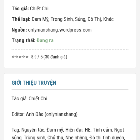
Tác giả:
Chiết Chi
Thể loại:
Đam Mỹ
,
Trọng Sinh
,
Sủng
,
Đô Thị
,
Khác
Nguồn:
onlynianshang.wordpress.com
Trạng thái:
Đang ra
⭐⭐⭐⭐⭐
8.9 / 5 (30 đánh giá)
GIỚI THIỆU TRUYỆN
Tác giả: Chiết Chi
Editor: Anh Đào (onlynianshang)
Tag: Nguyên tác, Đam mỹ, Hiện đại, HE, Tình cảm, Ngọt
sủng, Trùng sinh, Chủ thụ, Nhẹ nhàng, Đô thị tình duyên,