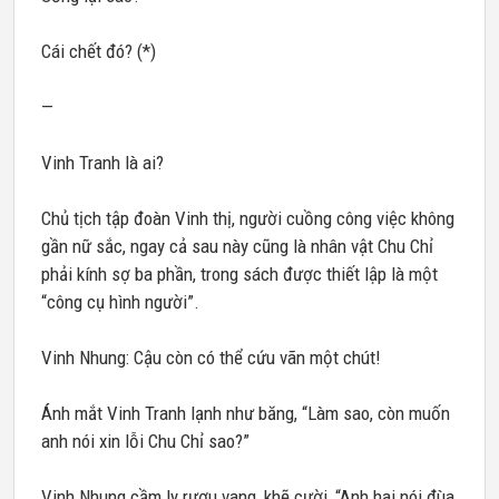
Cái chết đó? (*)
—
Vinh Tranh là ai?
Chủ tịch tập đoàn Vinh thị, người cuồng công việc không
gần nữ sắc, ngay cả sau này cũng là nhân vật Chu Chỉ
phải kính sợ ba phần, trong sách được thiết lập là một
“công cụ hình người”.
Vinh Nhung: Cậu còn có thể cứu vãn một chút!
Ánh mắt Vinh Tranh lạnh như băng, “Làm sao, còn muốn
anh nói xin lỗi Chu Chỉ sao?”
Vinh Nhung cầm ly rượu vang, khẽ cười, “Anh hai nói đùa