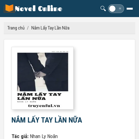
Novel Online
🔍
☽
☀
Trang chủ
/
Nắm Lấy Tay Lần Nữa
NẮM LẤY TAY LẦN NỮA
Tác giả:
Nhan Ly Noãn