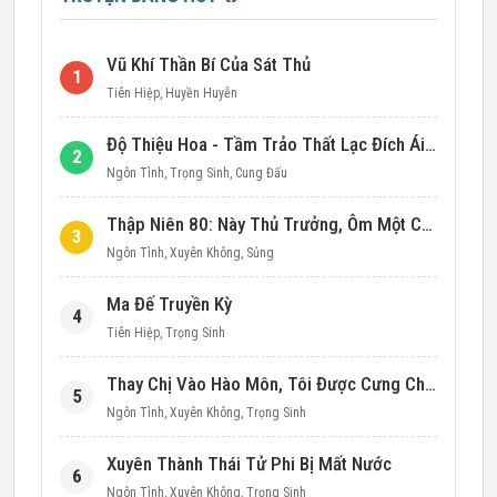
Vũ Khí Thần Bí Của Sát Thủ
1
Tiên Hiệp
,
Huyền Huyễn
Độ Thiệu Hoa - Tầm Trảo Thất Lạc Đích Ái Tình
2
Ngôn Tình
,
Trọng Sinh
,
Cung Đấu
Thập Niên 80: Này Thủ Trưởng, Ôm Một Cái Đi!
3
Ngôn Tình
,
Xuyên Không
,
Sủng
Ma Đế Truyền Kỳ
4
Tiên Hiệp
,
Trọng Sinh
Thay Chị Vào Hào Môn, Tôi Được Cưng Chiều Hết Mực (Thập Niên 90)
5
Ngôn Tình
,
Xuyên Không
,
Trọng Sinh
Xuyên Thành Thái Tử Phi Bị Mất Nước
6
Ngôn Tình
,
Xuyên Không
,
Trọng Sinh