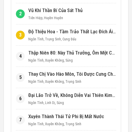
Vũ Khí Thần Bí Của Sát Thủ
2
Tiên Hiệp
,
Huyền Huyễn
Độ Thiệu Hoa - Tầm Trảo Thất Lạc Đích Ái Tình
3
Ngôn Tình
,
Trọng Sinh
,
Cung Đấu
Thập Niên 80: Này Thủ Trưởng, Ôm Một Cái Đi!
4
Ngôn Tình
,
Xuyên Không
,
Sủng
Thay Chị Vào Hào Môn, Tôi Được Cưng Chiều Hết Mực (Thập Niên 90)
5
Ngôn Tình
,
Xuyên Không
,
Trọng Sinh
Đại Lão Trở Về, Không Diễn Vai Thiên Kim Giả Nữa
6
Ngôn Tình
,
Linh Dị
,
Sủng
Xuyên Thành Thái Tử Phi Bị Mất Nước
7
Ngôn Tình
,
Xuyên Không
,
Trọng Sinh