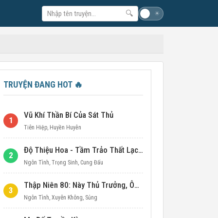
🔍
☽
☀
TRUYỆN ĐANG HOT
🔥
Vũ Khí Thần Bí Của Sát Thủ
1
Tiên Hiệp
,
Huyền Huyễn
Độ Thiệu Hoa - Tầm Trảo Thất Lạc Đích Ái Tình
2
Ngôn Tình
,
Trọng Sinh
,
Cung Đấu
Thập Niên 80: Này Thủ Trưởng, Ôm Một Cái Đi!
3
Ngôn Tình
,
Xuyên Không
,
Sủng