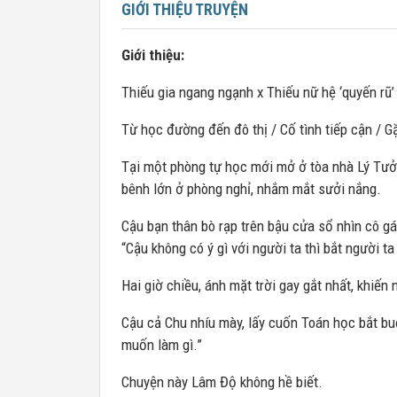
GIỚI THIỆU TRUYỆN
Giới thiệu:
Thiếu gia ngang ngạnh x Thiếu nữ hệ ‘quyến rũ’
Từ học đường đến đô thị / Cố tình tiếp cận / G
Tại một phòng tự học mới mở ở tòa nhà Lý Tưở
bênh lớn ở phòng nghỉ, nhắm mắt sưởi nắng.
Cậu bạn thân bò rạp trên bậu cửa sổ nhìn cô gá
“Cậu không có ý gì với người ta thì bắt người ta
Hai giờ chiều, ánh mặt trời gay gắt nhất, khiến
Cậu cả Chu nhíu mày, lấy cuốn Toán học bắt buộ
muốn làm gì.”
Chuyện này Lâm Độ không hề biết.