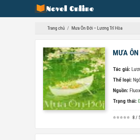
Novel Online
Trang chủ
/
Mưa Ôn Đới – Lương Trĩ Hòa
MƯA ÔN 
Tác giả:
Lươ
Thể loại:
Ngô
Nguồn:
Fluox
Trạng thái:
⭐⭐⭐⭐⭐
8 / 