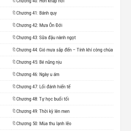
🔖
Chương 40: Hôn khắp nơi
🔖
Chương 41: Bánh quy
🔖
Chương 42: Mưa Ôn Đới
🔖
Chương 43: Sữa đậu nành ngọt
🔖
Chương 44: Gió mưa sắp đến – Tính khí công chúa
🔖
Chương 45: Bé nũng nịu
🔖
Chương 46: Ngày u ám
🔖
Chương 47: Lối đánh hiến tế
🔖
Chương 48: Tự học buổi tối
🔖
Chương 49: Thời kỳ lên men
🔖
Chương 50: Mùa thu lạnh lẽo