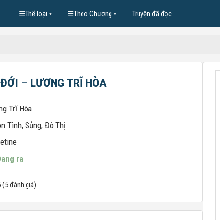
☰
Thể loại
☰
Theo Chương
Truyện đã đọc
▼
▼
ĐỚI – LƯƠNG TRĨ HÒA
ng Trĩ Hòa
n Tình
,
Sủng
,
Đô Thị
etine
Đang ra
5 (5 đánh giá)