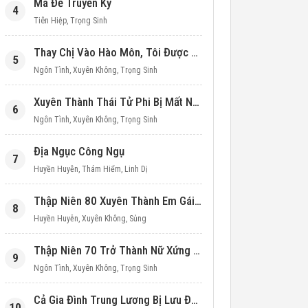
Ma Đế Truyền Kỳ
4
Tiên Hiệp
,
Trọng Sinh
Thay Chị Vào Hào Môn, Tôi Được Cưng Chiều Hết Mực (Thập Niên 90)
5
Ngôn Tình
,
Xuyên Không
,
Trọng Sinh
Xuyên Thành Thái Tử Phi Bị Mất Nước
6
Ngôn Tình
,
Xuyên Không
,
Trọng Sinh
Địa Ngục Công Ngụ
7
Huyền Huyễn
,
Thám Hiểm
,
Linh Dị
Thập Niên 80 Xuyên Thành Em Gái Học Bá
8
Huyền Huyễn
,
Xuyên Không
,
Sủng
Thập Niên 70 Trở Thành Nữ Xứng Nuôi Con Làm Giàu
9
Ngôn Tình
,
Xuyên Không
,
Trọng Sinh
Cả Gia Đình Trung Lương Bị Lưu Đày, Ta Mang Không Gian Cứu Cả Nhà
10