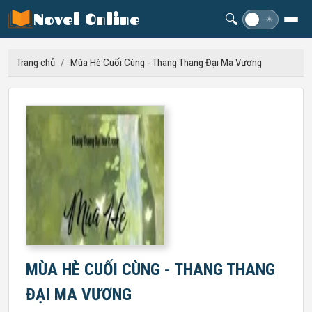
Novel Online
🔍
☽
☀
Trang chủ
/
Mùa Hè Cuối Cùng - Thang Thang Đại Ma Vương
MÙA HÈ CUỐI CÙNG - THANG THANG
ĐẠI MA VƯƠNG