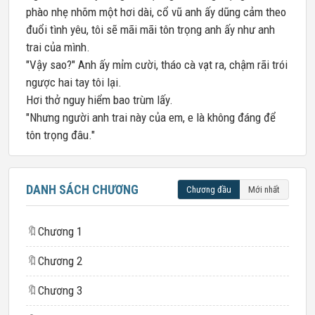
phào nhẹ nhõm một hơi dài, cổ vũ anh ấy dũng cảm theo
đuổi tình yêu, tôi sẽ mãi mãi tôn trọng anh ấy như anh
trai của mình.
"Vậy sao?" Anh ấy mỉm cười, tháo cà vạt ra, chậm rãi trói
ngược hai tay tôi lại.
Hơi thở nguy hiểm bao trùm lấy.
"Nhưng người anh trai này của em, e là không đáng để
tôn trọng đâu."
DANH SÁCH CHƯƠNG
Chương đầu
Mới nhất
🔖
Chương 1
🔖
Chương 2
🔖
Chương 3