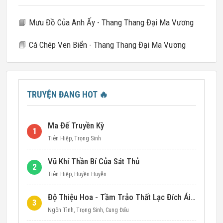
📘
Mưu Đồ Của Anh Ấy - Thang Thang Đại Ma Vương
📘
Cá Chép Ven Biển - Thang Thang Đại Ma Vương
TRUYỆN ĐANG HOT
🔥
Ma Đế Truyền Kỳ
1
Tiên Hiệp
,
Trọng Sinh
Vũ Khí Thần Bí Của Sát Thủ
2
Tiên Hiệp
,
Huyền Huyễn
Độ Thiệu Hoa - Tầm Trảo Thất Lạc Đích Ái Tình
3
Ngôn Tình
,
Trọng Sinh
,
Cung Đấu