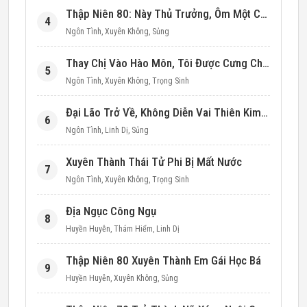
Thập Niên 80: Này Thủ Trưởng, Ôm Một Cái Đi!
4
Ngôn Tình
,
Xuyên Không
,
Sủng
Thay Chị Vào Hào Môn, Tôi Được Cưng Chiều Hết Mực (Thập Niên 90)
5
Ngôn Tình
,
Xuyên Không
,
Trọng Sinh
Đại Lão Trở Về, Không Diễn Vai Thiên Kim Giả Nữa
6
Ngôn Tình
,
Linh Dị
,
Sủng
Xuyên Thành Thái Tử Phi Bị Mất Nước
7
Ngôn Tình
,
Xuyên Không
,
Trọng Sinh
Địa Ngục Công Ngụ
8
Huyền Huyễn
,
Thám Hiểm
,
Linh Dị
Thập Niên 80 Xuyên Thành Em Gái Học Bá
9
Huyền Huyễn
,
Xuyên Không
,
Sủng