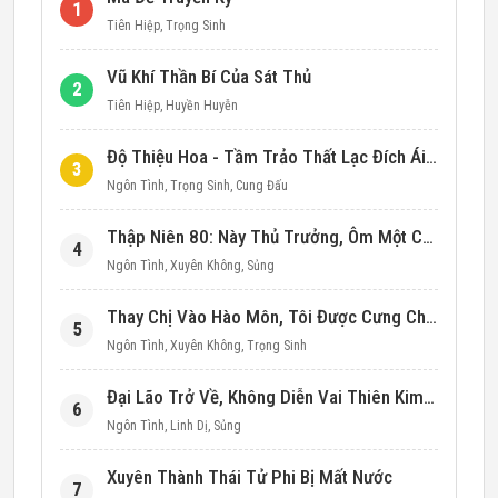
1
Tiên Hiệp
,
Trọng Sinh
Vũ Khí Thần Bí Của Sát Thủ
2
Tiên Hiệp
,
Huyền Huyễn
Độ Thiệu Hoa - Tầm Trảo Thất Lạc Đích Ái Tình
3
Ngôn Tình
,
Trọng Sinh
,
Cung Đấu
Thập Niên 80: Này Thủ Trưởng, Ôm Một Cái Đi!
4
Ngôn Tình
,
Xuyên Không
,
Sủng
Thay Chị Vào Hào Môn, Tôi Được Cưng Chiều Hết Mực (Thập Niên 90)
5
Ngôn Tình
,
Xuyên Không
,
Trọng Sinh
Đại Lão Trở Về, Không Diễn Vai Thiên Kim Giả Nữa
6
Ngôn Tình
,
Linh Dị
,
Sủng
Xuyên Thành Thái Tử Phi Bị Mất Nước
7