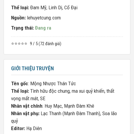
Thể loại:
Đam Mỹ
,
Linh Dị
,
Cổ Đại
Nguồn:
lehuyetcung.com
Trạng thái:
Đang ra
⭐⭐⭐⭐⭐
9 / 5 (72 đánh giá)
GIỚI THIỆU TRUYỆN
Tên gốc
: Mộng Nhược Thán Tức
Thể loại:
Tình hữu độc chung, ma xui quỷ khiến, thất
vọng mất mát, SE
Nhân vật chính
: Huy Mạc, Mạnh Đàm Khê
Nhân vật phụ:
Lạc Thanh (Mạnh Đàm Thanh), Soa lão
quỷ
Editor:
Hạ Diên