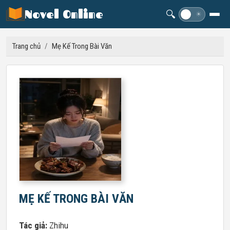
Novel Online
🔍
☽
☀
Trang chủ
/
Mẹ Kế Trong Bài Văn
MẸ KẾ TRONG BÀI VĂN
Tác giả:
Zhihu