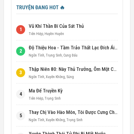
TRUYỆN ĐANG HOT
🔥
Vũ Khí Thần Bí Của Sát Thủ
1
Tiên Hiệp
,
Huyền Huyễn
Độ Thiệu Hoa - Tầm Trảo Thất Lạc Đích Ái Tình
2
Ngôn Tình
,
Trọng Sinh
,
Cung Đấu
Thập Niên 80: Này Thủ Trưởng, Ôm Một Cái Đi!
3
Ngôn Tình
,
Xuyên Không
,
Sủng
Ma Đế Truyền Kỳ
4
Tiên Hiệp
,
Trọng Sinh
Thay Chị Vào Hào Môn, Tôi Được Cưng Chiều Hết Mực (Thập Niên 90)
5
Ngôn Tình
,
Xuyên Không
,
Trọng Sinh
Xuyên Thành Thái Tử Phi Bị Mất Nước