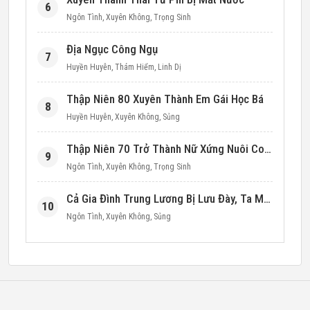
6
Ngôn Tình
,
Xuyên Không
,
Trọng Sinh
Địa Ngục Công Ngụ
7
Huyền Huyễn
,
Thám Hiểm
,
Linh Dị
Thập Niên 80 Xuyên Thành Em Gái Học Bá
8
Huyền Huyễn
,
Xuyên Không
,
Sủng
Thập Niên 70 Trở Thành Nữ Xứng Nuôi Con Làm Giàu
9
Ngôn Tình
,
Xuyên Không
,
Trọng Sinh
Cả Gia Đình Trung Lương Bị Lưu Đày, Ta Mang Không Gian Cứu Cả Nhà
10
Ngôn Tình
,
Xuyên Không
,
Sủng