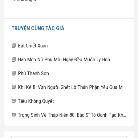
TRUYỆN CÙNG TÁC GIẢ
📘
Bất Chiết Xuân
📘
Hào Môn Nữ Phụ Mỗi Ngày Đều Muốn Ly Hôn
📘
Phù Thanh Sơn
📘
Khi Kẻ Bị Vạn Người Ghét Lộ Thân Phận Yêu Qua Mạng
📘
Tiêu Không Quyết
📘
Trọng Sinh Về Thập Niên 80: Bác Sĩ Tô Oanh Tạc Khắp Nơi