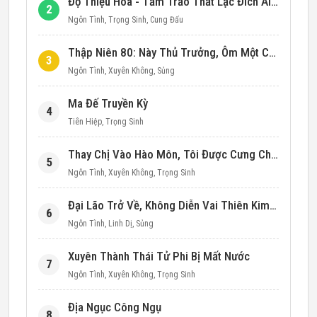
Độ Thiệu Hoa - Tầm Trảo Thất Lạc Đích Ái Tình
2
Ngôn Tình
,
Trọng Sinh
,
Cung Đấu
Thập Niên 80: Này Thủ Trưởng, Ôm Một Cái Đi!
3
Ngôn Tình
,
Xuyên Không
,
Sủng
Ma Đế Truyền Kỳ
4
Tiên Hiệp
,
Trọng Sinh
Thay Chị Vào Hào Môn, Tôi Được Cưng Chiều Hết Mực (Thập Niên 90)
5
Ngôn Tình
,
Xuyên Không
,
Trọng Sinh
Đại Lão Trở Về, Không Diễn Vai Thiên Kim Giả Nữa
6
Ngôn Tình
,
Linh Dị
,
Sủng
Xuyên Thành Thái Tử Phi Bị Mất Nước
7
Ngôn Tình
,
Xuyên Không
,
Trọng Sinh
Địa Ngục Công Ngụ
8