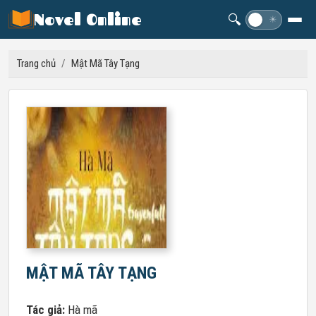
Novel Online
🔍
☽
☀
Trang chủ
/
Mật Mã Tây Tạng
MẬT MÃ TÂY TẠNG
Tác giả:
Hà mã