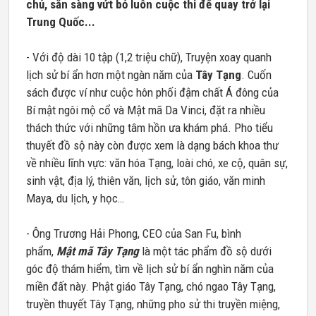
chủ, sẵn sàng vứt bỏ luôn cuộc thi để quay trở lại
Trung Quốc...
- Với độ dài 10 tập (1,2 triệu chữ), Truyện xoay quanh
lịch sử bí ẩn hơn một ngàn năm của
Tây Tạng
. Cuốn
sách được ví như cuộc hôn phối đậm chất Á đông của
Bí mật ngôi mộ cổ và Mật mã Da Vinci, đặt ra nhiều
thách thức với những tâm hồn ưa khám phá. Pho tiểu
thuyết đồ sộ này còn được xem là dạng bách khoa thư
về nhiều lĩnh vực: văn hóa Tạng, loài chó, xe cộ, quân sự,
sinh vật, địa lý, thiên văn, lịch sử, tôn giáo, văn minh
Maya, du lịch, y học…
- Ông Trương Hải Phong, CEO của San Fu, bình
phẩm,
Mật mã Tây Tạng
là một tác phẩm đồ sộ dưới
góc độ thám hiểm, tìm về lịch sử bí ẩn nghìn năm của
miền đất này. Phật giáo Tây Tạng, chó ngao Tây Tạng,
truyền thuyết Tây Tạng, những pho sử thi truyền miệng,