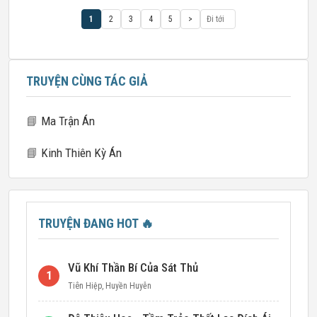
1
2
3
4
5
>
TRUYỆN CÙNG TÁC GIẢ
📘
Ma Trận Án
📘
Kinh Thiên Kỳ Án
TRUYỆN ĐANG HOT
🔥
Vũ Khí Thần Bí Của Sát Thủ
1
Tiên Hiệp
,
Huyền Huyễn