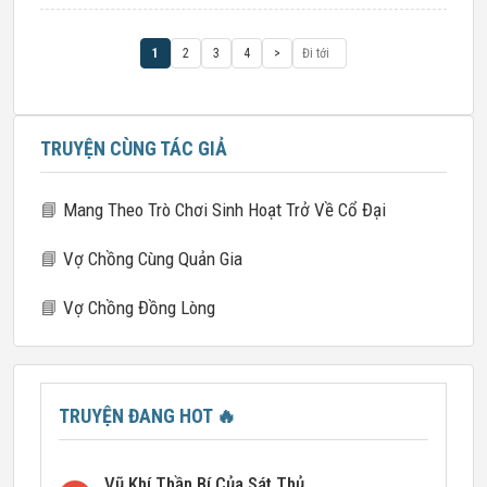
1
2
3
4
>
TRUYỆN CÙNG TÁC GIẢ
📘
Mang Theo Trò Chơi Sinh Hoạt Trở Về Cổ Đại
📘
Vợ Chồng Cùng Quản Gia
📘
Vợ Chồng Đồng Lòng
TRUYỆN ĐANG HOT
🔥
Vũ Khí Thần Bí Của Sát Thủ