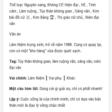
Thể loại: Nguyên sang, Không CP, Hiện đại , HE , Tình
cảm , Làm ruộng , Tùy thân không gian , Sảng văn , Kim
bài đề cử 🥇 , Kim Bảng 🏆 , Thị giác nữ chủ , Niên đại
văn
Văn án
Lâm Niệm trọng sinh, trở về năm 1988. Cùng cô quay lại,
còn có một “kho hàng” vừa được quét sạch…
Tag:
Tùy thân không gian, làm ruộng văn, sảng văn, niên
đại văn
Vai chính:
Lâm Niệm ┃ Vai phụ: ┃ Khác:
Một câu tóm tắt:
Dùng cái gì giải ưu, chỉ có phất nhanh!
Lập ý:
Cuộc sống là của chính mình, chỉ có dựa vào bản
thân mới là đạo lý vững chắc nhất.