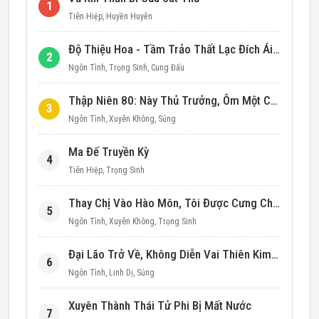
1
Tiên Hiệp
,
Huyền Huyễn
Độ Thiệu Hoa - Tầm Trảo Thất Lạc Đích Ái Tình
2
Ngôn Tình
,
Trọng Sinh
,
Cung Đấu
Thập Niên 80: Này Thủ Trưởng, Ôm Một Cái Đi!
3
Ngôn Tình
,
Xuyên Không
,
Sủng
Ma Đế Truyền Kỳ
4
Tiên Hiệp
,
Trọng Sinh
Thay Chị Vào Hào Môn, Tôi Được Cưng Chiều Hết Mực (Thập Niên 90)
5
Ngôn Tình
,
Xuyên Không
,
Trọng Sinh
Đại Lão Trở Về, Không Diễn Vai Thiên Kim Giả Nữa
6
Ngôn Tình
,
Linh Dị
,
Sủng
Xuyên Thành Thái Tử Phi Bị Mất Nước
7