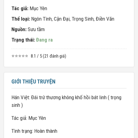
Tác giả:
Mục Yên
Thể loại:
Ngôn Tình
,
Cận Đại
,
Trọng Sinh
,
Điền Văn
Nguồn:
Sưu tầm
Trạng thái:
Đang ra
⭐⭐⭐⭐⭐
8.1 / 5 (21 đánh giá)
GIỚI THIỆU TRUYỆN
Hán Việt: Đái trứ thương không khố hồi bát linh ( trọng
sinh )
Tác giả: Mục Yên
Tình trạng: Hoàn thành