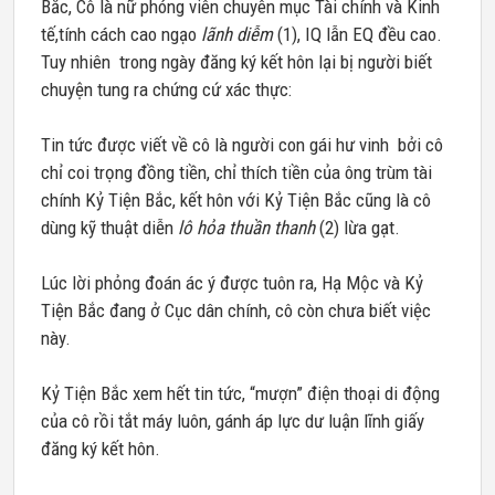
Bắc, Cô là nữ phóng viên chuyên mục Tài chính và Kinh
tế,tính cách cao ngạo
lãnh diễm
(1), IQ lẫn EQ đều cao.
Tuy nhiên trong ngày đăng ký kết hôn lại bị người biết
chuyện tung ra chứng cứ xác thực:
Tin tức được viết về cô là người con gái hư vinh bởi cô
chỉ coi trọng đồng tiền, chỉ thích tiền của ông trùm tài
chính Kỷ Tiện Bắc, kết hôn với Kỷ Tiện Bắc cũng là cô
dùng kỹ thuật diễn
lô hỏa thuần thanh
(2) lừa gạt.
Lúc lời phỏng đoán ác ý được tuôn ra, Hạ Mộc và Kỷ
Tiện Bắc đang ở Cục dân chính, cô còn chưa biết việc
này.
Kỷ Tiện Bắc xem hết tin tức, “mượn” điện thoại di động
của cô rồi tắt máy luôn, gánh áp lực dư luận lĩnh giấy
đăng ký kết hôn.