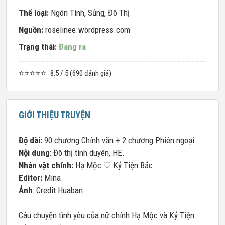
Thể loại:
Ngôn Tình
,
Sủng
,
Đô Thị
Nguồn:
roselinee.wordpress.com
Trạng thái:
Đang ra
⭐⭐⭐⭐⭐
8.5 / 5 (690 đánh giá)
GIỚI THIỆU TRUYỆN
Độ dài:
90 chương Chính văn + 2 chương Phiên ngoại
Nội dung
: Đô thị tình duyên, HE.
Nhân vật chính:
Hạ Mộc ♡ Kỷ Tiện Bắc.
Editor:
Mina.
Ảnh
: Credit Huaban.
Câu chuyện tình yêu của nữ chính Hạ Mộc và Kỷ Tiện