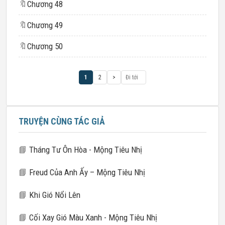
🔖
Chương 48
🔖
Chương 49
🔖
Chương 50
1
2
>
TRUYỆN CÙNG TÁC GIẢ
📘
Tháng Tư Ôn Hòa - Mộng Tiêu Nhị
📘
Freud Của Anh Ấy – Mộng Tiêu Nhị
📘
Khi Gió Nổi Lên
📘
Cối Xay Gió Màu Xanh - Mộng Tiêu Nhị