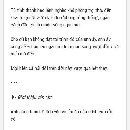
Từ tỉnh thành hẻo lánh nghèo khó phòng trọ nhỏ, đến
khách sạn New York Hilton ‘phòng tổng thống’, ngăn
cách đâu chỉ là muôn sông ngàn núi.
Cho dù bạn không đạt tới trình độ của anh ấy, anh ấy
cũng sẽ vì bạn leo ngàn núi lội muôn sông, vượt đồi vượt
biển mà đến.
Mọi biển cả núi đồi trên đời này, vượt qua hết thảy.
• • •
❥•
Giới thiệu vắn tắt:
Anh dùng toàn bộ tình yêu và ấm áp của mình cứu rỗi
cô.