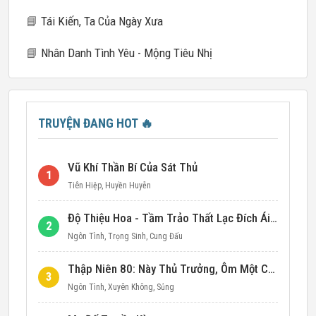
📘
Tái Kiến, Ta Của Ngày Xưa
📘
Nhân Danh Tình Yêu - Mộng Tiêu Nhị
TRUYỆN ĐANG HOT
🔥
Vũ Khí Thần Bí Của Sát Thủ
1
Tiên Hiệp
,
Huyền Huyễn
Độ Thiệu Hoa - Tầm Trảo Thất Lạc Đích Ái Tình
2
Ngôn Tình
,
Trọng Sinh
,
Cung Đấu
Thập Niên 80: Này Thủ Trưởng, Ôm Một Cái Đi!
3
Ngôn Tình
,
Xuyên Không
,
Sủng