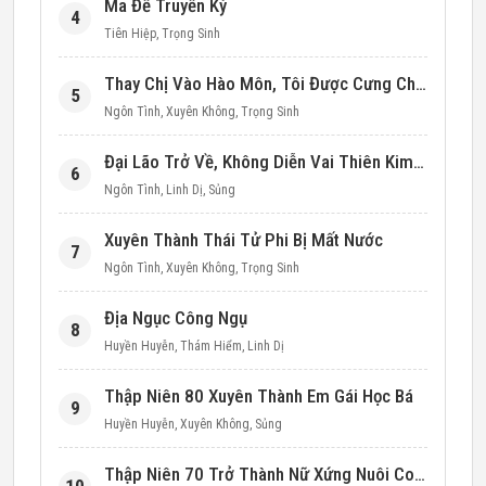
Ma Đế Truyền Kỳ
4
Tiên Hiệp
,
Trọng Sinh
Thay Chị Vào Hào Môn, Tôi Được Cưng Chiều Hết Mực (Thập Niên 90)
5
Ngôn Tình
,
Xuyên Không
,
Trọng Sinh
Đại Lão Trở Về, Không Diễn Vai Thiên Kim Giả Nữa
6
Ngôn Tình
,
Linh Dị
,
Sủng
Xuyên Thành Thái Tử Phi Bị Mất Nước
7
Ngôn Tình
,
Xuyên Không
,
Trọng Sinh
Địa Ngục Công Ngụ
8
Huyền Huyễn
,
Thám Hiểm
,
Linh Dị
Thập Niên 80 Xuyên Thành Em Gái Học Bá
9
Huyền Huyễn
,
Xuyên Không
,
Sủng
Thập Niên 70 Trở Thành Nữ Xứng Nuôi Con Làm Giàu