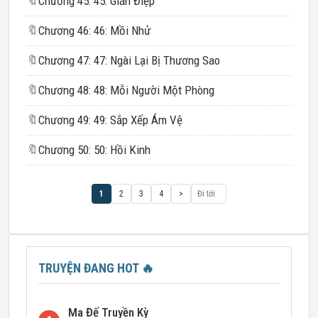
🔖
Chương 45: 45: Gián Điệp
🔖
Chương 46: 46: Mồi Nhử
🔖
Chương 47: 47: Ngài Lại Bị Thương Sao
🔖
Chương 48: 48: Mỗi Người Một Phòng
🔖
Chương 49: 49: Sắp Xếp Ám Vệ
🔖
Chương 50: 50: Hồi Kinh
1
2
3
4
>
TRUYỆN ĐANG HOT
🔥
Ma Đế Truyền Kỳ