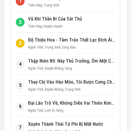
1
Tiên Hiệp
,
Trọng Sinh
Vũ Khí Thần Bí Của Sát Thủ
2
Tiên Hiệp
,
Huyền Huyễn
Độ Thiệu Hoa - Tầm Trảo Thất Lạc Đích Ái Tình
3
Ngôn Tình
,
Trọng Sinh
,
Cung Đấu
Thập Niên 80: Này Thủ Trưởng, Ôm Một Cái Đi!
4
Ngôn Tình
,
Xuyên Không
,
Sủng
Thay Chị Vào Hào Môn, Tôi Được Cưng Chiều Hết Mực (Thập Niên 90)
5
Ngôn Tình
,
Xuyên Không
,
Trọng Sinh
Đại Lão Trở Về, Không Diễn Vai Thiên Kim Giả Nữa
6
Ngôn Tình
,
Linh Dị
,
Sủng
Xuyên Thành Thái Tử Phi Bị Mất Nước
7