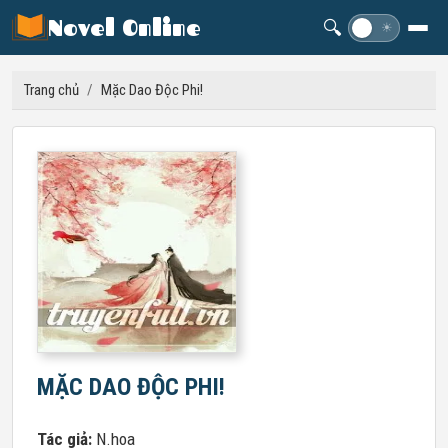
Novel Online
🔍
☽
☀
Trang chủ
/
Mặc Dao Độc Phi!
MẶC DAO ĐỘC PHI!
Tác giả:
N.hoa