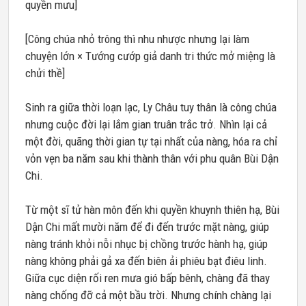
quyền mưu]
[Công chúa nhỏ trông thì nhu nhược nhưng lại làm
chuyện lớn × Tướng cướp giả danh tri thức mở miệng là
chửi thề]
Sinh ra giữa thời loạn lạc, Ly Châu tuy thân là công chúa
nhưng cuộc đời lại lắm gian truân trắc trở. Nhìn lại cả
một đời, quãng thời gian tự tại nhất của nàng, hóa ra chỉ
vỏn vẹn ba năm sau khi thành thân với phu quân Bùi Dận
Chi.
Từ một sĩ tử hàn môn đến khi quyền khuynh thiên hạ, Bùi
Dận Chi mất mười năm để đi đến trước mặt nàng, giúp
nàng tránh khỏi nỗi nhục bị chồng trước hành hạ, giúp
nàng không phải gả xa đến biên ải phiêu bạt điêu linh.
Giữa cục diện rối ren mưa gió bấp bênh, chàng đã thay
nàng chống đỡ cả một bầu trời. Nhưng chính chàng lại