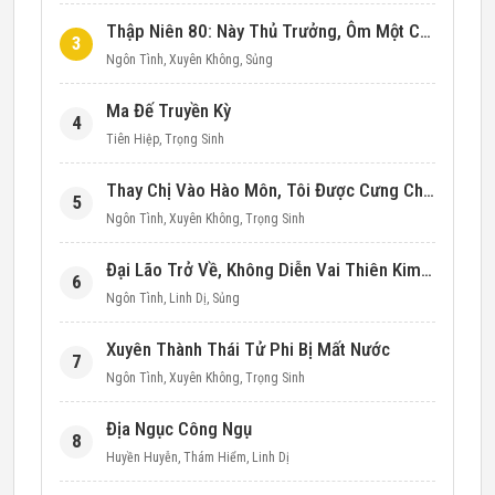
Thập Niên 80: Này Thủ Trưởng, Ôm Một Cái Đi!
3
Ngôn Tình
,
Xuyên Không
,
Sủng
Ma Đế Truyền Kỳ
4
Tiên Hiệp
,
Trọng Sinh
Thay Chị Vào Hào Môn, Tôi Được Cưng Chiều Hết Mực (Thập Niên 90)
5
Ngôn Tình
,
Xuyên Không
,
Trọng Sinh
Đại Lão Trở Về, Không Diễn Vai Thiên Kim Giả Nữa
6
Ngôn Tình
,
Linh Dị
,
Sủng
Xuyên Thành Thái Tử Phi Bị Mất Nước
7
Ngôn Tình
,
Xuyên Không
,
Trọng Sinh
Địa Ngục Công Ngụ
8
Huyền Huyễn
,
Thám Hiểm
,
Linh Dị