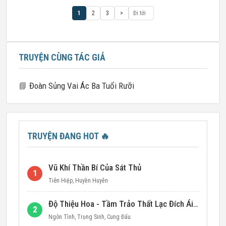
1
2
3
>
TRUYỆN CÙNG TÁC GIẢ
📘
Đoàn Sủng Vai Ác Ba Tuổi Rưỡi
TRUYỆN ĐANG HOT
🔥
Vũ Khí Thần Bí Của Sát Thủ
1
Tiên Hiệp
,
Huyền Huyễn
Độ Thiệu Hoa - Tầm Trảo Thất Lạc Đích Ái Tình
2
Ngôn Tình
,
Trọng Sinh
,
Cung Đấu