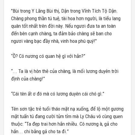
"Bùi trong Y Lăng Bùi thị, Dận trong Vĩnh Tích Tộ Dận.
Chàng phong thần tú tuệ, tài hoa hơn người, là tiểu lang
quân tốt nhất trên đời này. Nếu ngươi đưa ta an toàn
đến bên cạnh chàng, ta đảm bảo chàng sẽ ban cho
ngươi vàng bạc đầy nhà, vinh hoa phú quý!"
“Ồ? Cô nương có quan hệ gì với hắn?”
“... Ta là vị hôn thê của chàng, là mối lương duyên trời
định của chàng!”
“Cái tên ất ơ đó mà có lương duyên cái chó gì.”
Tên sơn tặc trẻ tuổi tháo mặt nạ xuống, để lộ một gương
mặt tuấn tú đang cười tủm tỉm mà Ly Châu vô cùng quen
thuộc: “Ta đẹp trai hơn hắn nhiều. Cô nương à, gả cho
hắn... chi bằng gả cho ta đi.”