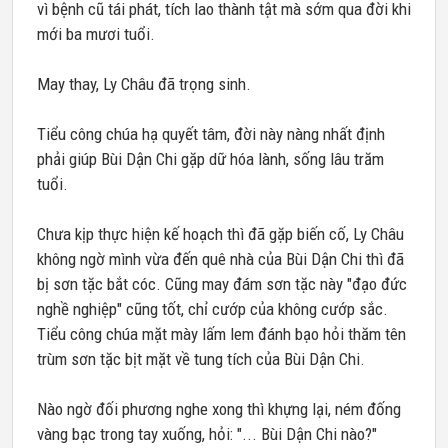
vì bệnh cũ tái phát, tích lao thành tật mà sớm qua đời khi
mới ba mươi tuổi.
May thay, Ly Châu đã trọng sinh.
Tiểu công chúa hạ quyết tâm, đời này nàng nhất định
phải giúp Bùi Dận Chi gặp dữ hóa lành, sống lâu trăm
tuổi.
Chưa kịp thực hiện kế hoạch thì đã gặp biến cố, Ly Châu
không ngờ mình vừa đến quê nhà của Bùi Dận Chi thì đã
bị sơn tặc bắt cóc. Cũng may đám sơn tặc này "đạo đức
nghề nghiệp" cũng tốt, chỉ cướp của không cướp sắc.
Tiểu công chúa mặt mày lấm lem đánh bạo hỏi thăm tên
trùm sơn tặc bịt mặt về tung tích của Bùi Dận Chi.
Nào ngờ đối phương nghe xong thì khựng lại, ném đống
vàng bạc trong tay xuống, hỏi: "... Bùi Dận Chi nào?"