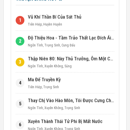
Vũ Khí Thần Bí Của Sát Thủ
1
Tiên Hiệp
,
Huyền Huyễn
Độ Thiệu Hoa - Tầm Trảo Thất Lạc Đích Ái Tình
2
Ngôn Tình
,
Trọng Sinh
,
Cung Đấu
Thập Niên 80: Này Thủ Trưởng, Ôm Một Cái Đi!
3
Ngôn Tình
,
Xuyên Không
,
Sủng
Ma Đế Truyền Kỳ
4
Tiên Hiệp
,
Trọng Sinh
Thay Chị Vào Hào Môn, Tôi Được Cưng Chiều Hết Mực (Thập Niên 90)
5
Ngôn Tình
,
Xuyên Không
,
Trọng Sinh
Xuyên Thành Thái Tử Phi Bị Mất Nước
6
Ngôn Tình
,
Xuyên Không
,
Trọng Sinh