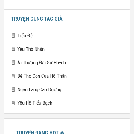
TRUYỆN CÙNG TÁC GIẢ
📘
Tiểu Đệ
📘
Yêu Thô Nhân
📘
Ái Thượng Đại Sư Huynh
📘
Bé Thỏ Con Của Hổ Thần
📘
Ngân Lang Cao Dương
📘
Yêu Hồ Tiểu Bạch
TRUYỆN ĐANG HOT
🔥