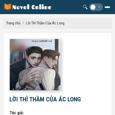
Novel Online
🔍
☽
☀
Trang chủ
/
Lời Thì Thầm Của Ác Long
LỜI THÌ THẦM CỦA ÁC LONG
Tác giả: