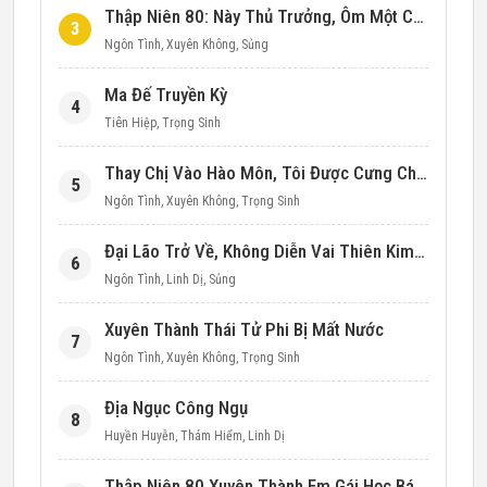
Thập Niên 80: Này Thủ Trưởng, Ôm Một Cái Đi!
3
Ngôn Tình
,
Xuyên Không
,
Sủng
Ma Đế Truyền Kỳ
4
Tiên Hiệp
,
Trọng Sinh
Thay Chị Vào Hào Môn, Tôi Được Cưng Chiều Hết Mực (Thập Niên 90)
5
Ngôn Tình
,
Xuyên Không
,
Trọng Sinh
Đại Lão Trở Về, Không Diễn Vai Thiên Kim Giả Nữa
6
Ngôn Tình
,
Linh Dị
,
Sủng
Xuyên Thành Thái Tử Phi Bị Mất Nước
7
Ngôn Tình
,
Xuyên Không
,
Trọng Sinh
Địa Ngục Công Ngụ
8
Huyền Huyễn
,
Thám Hiểm
,
Linh Dị
Thập Niên 80 Xuyên Thành Em Gái Học Bá