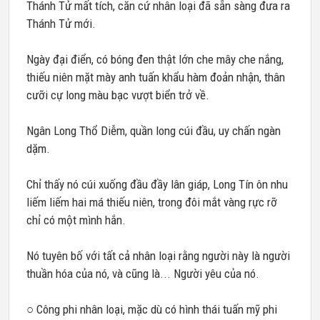
Thánh Tử mất tích, căn cứ nhân loại đã sẵn sàng đưa ra
Thánh Tử mới.
Ngày đại điển, có bóng đen thật lớn che mây che nắng,
thiếu niên mặt mày anh tuấn khẩu hàm đoản nhận, thân
cưỡi cự long màu bạc vượt biển trở về.
Ngân Long Thổ Diễm, quần long cúi đầu, uy chấn ngàn
dặm.
Chỉ thấy nó cúi xuống đầu đầy lân giáp, Long Tín ôn nhu
liếm liếm hai má thiếu niên, trong đôi mắt vàng rực rỡ
chỉ có một mình hắn.
Nó tuyên bố với tất cả nhân loại rằng người này là người
thuần hóa của nó, và cũng là... Người yêu của nó.
○ Công phi nhân loại, mặc dù có hình thái tuấn mỹ phi