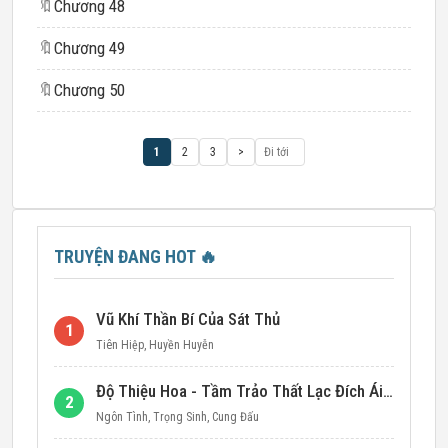
🔖
Chương 48
🔖
Chương 49
🔖
Chương 50
1
2
3
>
TRUYỆN ĐANG HOT
🔥
Vũ Khí Thần Bí Của Sát Thủ
1
Tiên Hiệp
,
Huyền Huyễn
Độ Thiệu Hoa - Tầm Trảo Thất Lạc Đích Ái Tình
2
Ngôn Tình
,
Trọng Sinh
,
Cung Đấu