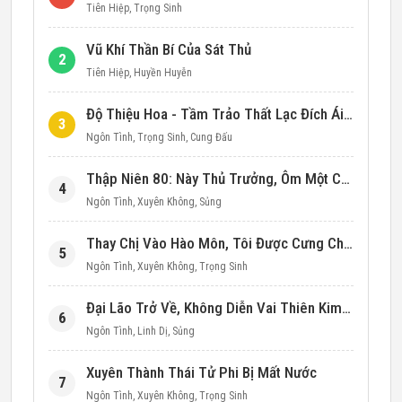
Tiên Hiệp
,
Trọng Sinh
Vũ Khí Thần Bí Của Sát Thủ
2
Tiên Hiệp
,
Huyền Huyễn
Độ Thiệu Hoa - Tầm Trảo Thất Lạc Đích Ái Tình
3
Ngôn Tình
,
Trọng Sinh
,
Cung Đấu
Thập Niên 80: Này Thủ Trưởng, Ôm Một Cái Đi!
4
Ngôn Tình
,
Xuyên Không
,
Sủng
Thay Chị Vào Hào Môn, Tôi Được Cưng Chiều Hết Mực (Thập Niên 90)
5
Ngôn Tình
,
Xuyên Không
,
Trọng Sinh
Đại Lão Trở Về, Không Diễn Vai Thiên Kim Giả Nữa
6
Ngôn Tình
,
Linh Dị
,
Sủng
Xuyên Thành Thái Tử Phi Bị Mất Nước
7
Ngôn Tình
,
Xuyên Không
,
Trọng Sinh