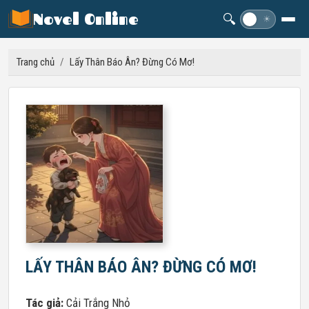
Novel Online
🔍
☽
☀
Trang chủ
/
Lấy Thân Báo Ân? Đừng Có Mơ!
LẤY THÂN BÁO ÂN? ĐỪNG CÓ MƠ!
Tác giả:
Cải Trắng Nhỏ