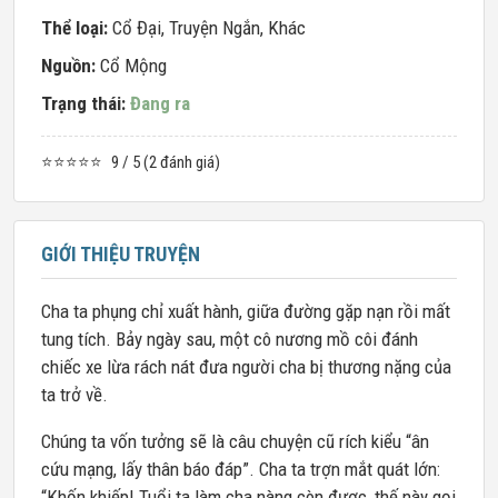
Thể loại:
Cổ Đại
,
Truyện Ngắn
,
Khác
Nguồn:
Cổ Mộng
Trạng thái:
Đang ra
⭐⭐⭐⭐⭐
9 / 5 (2 đánh giá)
GIỚI THIỆU TRUYỆN
Cha ta phụng chỉ xuất hành, giữa đường gặp nạn rồi mất
tung tích. Bảy ngày sau, một cô nương mồ côi đánh
chiếc xe lừa rách nát đưa người cha bị thương nặng của
ta trở về.
Chúng ta vốn tưởng sẽ là câu chuyện cũ rích kiểu “ân
cứu mạng, lấy thân báo đáp”. Cha ta trợn mắt quát lớn:
“Khốn khiếp! Tuổi ta làm cha nàng còn được, thế này gọi