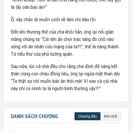
là lấy oán báo ân!”
Ồ, vậy chắc là muốn cưới về làm chị dâu rồi.
Đến khi thương thế của cha khỏi hẳn, ông lại nổi giận
mắng chúng ta: “Cái tên ăn chơi trác táng đó chỗ nào
xứng với ân nhân cứu mạng của ta?!”, thế là nàng thành
Tứ tiểu thư của phủ tướng quân.
Sau nữa, lúc cả nhà đều cho rằng cha định để nàng kết
thân cùng con cháu đồng liêu, ông lại ngửa mặt than dài:
“Ta thật sự chỉ muốn báo ân thôi mà! Vì sao cả cái nhà
này chỉ có mình ta là người bình thường vậy?!”
DANH SÁCH CHƯƠNG
Chương đầu
Mới nhất