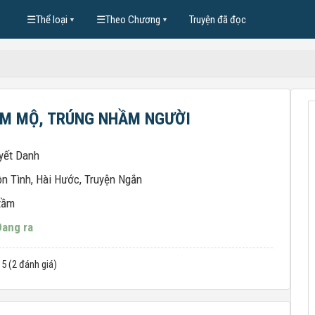
☰
Thể loại
☰
Theo Chương
Truyện đã đọc
▼
▼
M MỘ, TRÚNG NHẦM NGƯỜI
yết Danh
n Tình
,
Hài Hước
,
Truyện Ngắn
tầm
Đang ra
 5 (2 đánh giá)