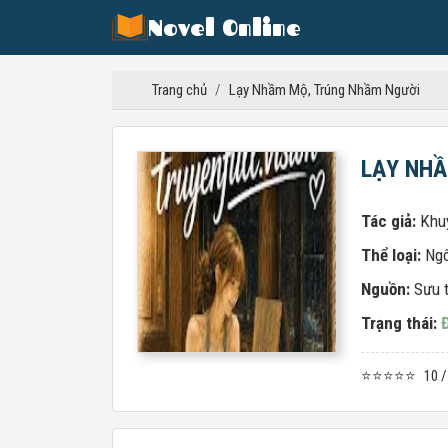
Novel Online
Trang chủ
/
Lạy Nhầm Mộ, Trúng Nhầm Người
LẠY NHẦ
Tác giả:
Khu
Thể loại:
Ngô
Nguồn:
Sưu 
Trạng thái:
⭐⭐⭐⭐⭐
10 /