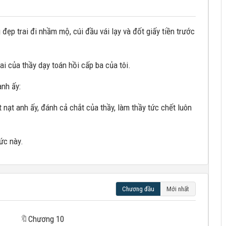
đẹp trai đi nhầm mộ, cúi đầu vái lạy và đốt giấy tiền trước
ai của thầy dạy toán hồi cấp ba của tôi.
anh ấy:
t nạt anh ấy, đánh cả chắt của thầy, làm thầy tức chết luôn
ức này.
Chương đầu
Mới nhất
🔖
Chương 10