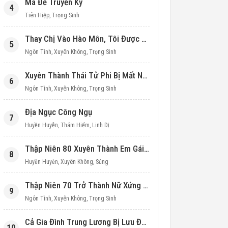
Ma Đế Truyền Kỳ
4
Tiên Hiệp
,
Trọng Sinh
Thay Chị Vào Hào Môn, Tôi Được Cưng Chiều Hết Mực (Thập Niên 90)
5
Ngôn Tình
,
Xuyên Không
,
Trọng Sinh
Xuyên Thành Thái Tử Phi Bị Mất Nước
6
Ngôn Tình
,
Xuyên Không
,
Trọng Sinh
Địa Ngục Công Ngụ
7
Huyền Huyễn
,
Thám Hiểm
,
Linh Dị
Thập Niên 80 Xuyên Thành Em Gái Học Bá
8
Huyền Huyễn
,
Xuyên Không
,
Sủng
Thập Niên 70 Trở Thành Nữ Xứng Nuôi Con Làm Giàu
9
Ngôn Tình
,
Xuyên Không
,
Trọng Sinh
Cả Gia Đình Trung Lương Bị Lưu Đày, Ta Mang Không Gian Cứu Cả Nhà
10