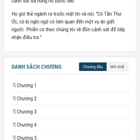
cảnh sát đã hùng hổ bước vào.
Họ giơ thẻ ngành ra trước mặt tôi và nói: "Cô Tần Thư
Ức, cô bị nghi ngờ có liên quan đến một vụ án giết
người. Phiền cô theo chúng tôi về đồn cảnh sát để tiếp
nhận điều tra."
DANH SÁCH CHƯƠNG
Chương đầu
Mới nhất
🔖
Chương 1
🔖
Chương 2
🔖
Chương 3
🔖
Chương 4
🔖
Chương 5