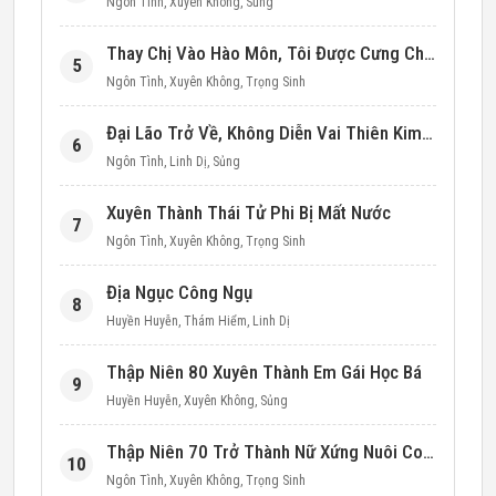
Ngôn Tình
,
Xuyên Không
,
Sủng
Thay Chị Vào Hào Môn, Tôi Được Cưng Chiều Hết Mực (Thập Niên 90)
5
Ngôn Tình
,
Xuyên Không
,
Trọng Sinh
Đại Lão Trở Về, Không Diễn Vai Thiên Kim Giả Nữa
6
Ngôn Tình
,
Linh Dị
,
Sủng
Xuyên Thành Thái Tử Phi Bị Mất Nước
7
Ngôn Tình
,
Xuyên Không
,
Trọng Sinh
Địa Ngục Công Ngụ
8
Huyền Huyễn
,
Thám Hiểm
,
Linh Dị
Thập Niên 80 Xuyên Thành Em Gái Học Bá
9
Huyền Huyễn
,
Xuyên Không
,
Sủng
Thập Niên 70 Trở Thành Nữ Xứng Nuôi Con Làm Giàu
10
Ngôn Tình
,
Xuyên Không
,
Trọng Sinh