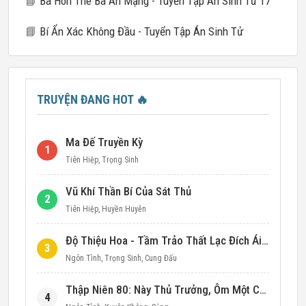
📘
Ba Hôn Thê Ba Án Mạng - Tuyển Tập Án Sinh Tử 17
📘
Bí Ẩn Xác Không Đầu - Tuyển Tập Án Sinh Tử
TRUYỆN ĐANG HOT
🔥
Ma Đế Truyền Kỳ
1
Tiên Hiệp
,
Trọng Sinh
Vũ Khí Thần Bí Của Sát Thủ
2
Tiên Hiệp
,
Huyền Huyễn
Độ Thiệu Hoa - Tầm Trảo Thất Lạc Đích Ái Tình
3
Ngôn Tình
,
Trọng Sinh
,
Cung Đấu
Thập Niên 80: Này Thủ Trưởng, Ôm Một Cái Đi!
4