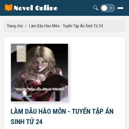
Novel Online
🔍
☽
☀
Trang chủ
/
Làm Dâu Hào Môn - Tuyển Tập Án Sinh Tử 24
LÀM DÂU HÀO MÔN - TUYỂN TẬP ÁN
SINH TỬ 24