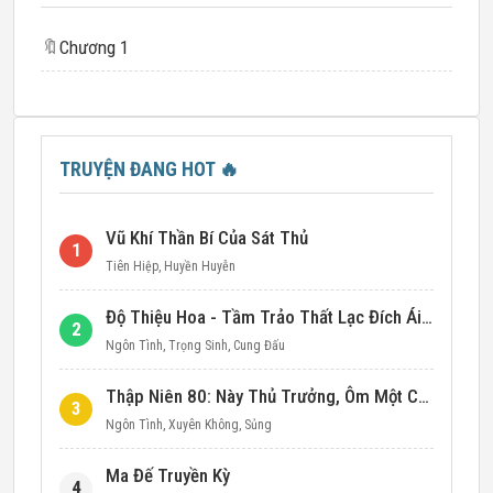
🔖
Chương 1
TRUYỆN ĐANG HOT
🔥
Vũ Khí Thần Bí Của Sát Thủ
1
Tiên Hiệp
,
Huyền Huyễn
Độ Thiệu Hoa - Tầm Trảo Thất Lạc Đích Ái Tình
2
Ngôn Tình
,
Trọng Sinh
,
Cung Đấu
Thập Niên 80: Này Thủ Trưởng, Ôm Một Cái Đi!
3
Ngôn Tình
,
Xuyên Không
,
Sủng
Ma Đế Truyền Kỳ
4