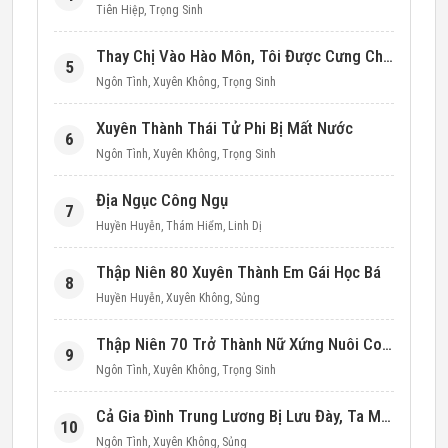
Tiên Hiệp
,
Trọng Sinh
Thay Chị Vào Hào Môn, Tôi Được Cưng Chiều Hết Mực (Thập Niên 90)
5
Ngôn Tình
,
Xuyên Không
,
Trọng Sinh
Xuyên Thành Thái Tử Phi Bị Mất Nước
6
Ngôn Tình
,
Xuyên Không
,
Trọng Sinh
Địa Ngục Công Ngụ
7
Huyền Huyễn
,
Thám Hiểm
,
Linh Dị
Thập Niên 80 Xuyên Thành Em Gái Học Bá
8
Huyền Huyễn
,
Xuyên Không
,
Sủng
Thập Niên 70 Trở Thành Nữ Xứng Nuôi Con Làm Giàu
9
Ngôn Tình
,
Xuyên Không
,
Trọng Sinh
Cả Gia Đình Trung Lương Bị Lưu Đày, Ta Mang Không Gian Cứu Cả Nhà
10
Ngôn Tình
,
Xuyên Không
,
Sủng