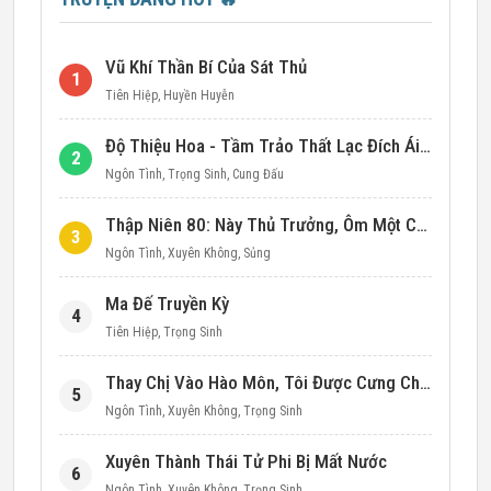
Vũ Khí Thần Bí Của Sát Thủ
1
Tiên Hiệp
,
Huyền Huyễn
Độ Thiệu Hoa - Tầm Trảo Thất Lạc Đích Ái Tình
2
Ngôn Tình
,
Trọng Sinh
,
Cung Đấu
Thập Niên 80: Này Thủ Trưởng, Ôm Một Cái Đi!
3
Ngôn Tình
,
Xuyên Không
,
Sủng
Ma Đế Truyền Kỳ
4
Tiên Hiệp
,
Trọng Sinh
Thay Chị Vào Hào Môn, Tôi Được Cưng Chiều Hết Mực (Thập Niên 90)
5
Ngôn Tình
,
Xuyên Không
,
Trọng Sinh
Xuyên Thành Thái Tử Phi Bị Mất Nước
6
Ngôn Tình
,
Xuyên Không
,
Trọng Sinh