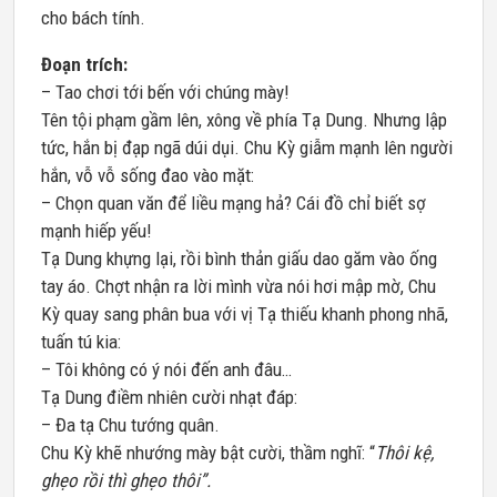
cho bách tính.
Đoạn trích:
​– Tao chơi tới bến với chúng mày!
​Tên tội phạm gầm lên, xông về phía Tạ Dung. Nhưng lập
tức, hắn bị đạp ngã dúi dụi. Chu Kỳ giẫm mạnh lên người
hắn, vỗ vỗ sống đao vào mặt:
​– Chọn quan văn để liều mạng hả? Cái đồ chỉ biết sợ
mạnh hiếp yếu!
​Tạ Dung khựng lại, rồi bình thản giấu dao găm vào ống
tay áo. Chợt nhận ra lời mình vừa nói hơi mập mờ, Chu
Kỳ quay sang phân bua với vị Tạ thiếu khanh phong nhã,
tuấn tú kia:
​– Tôi không có ý nói đến anh đâu…
​Tạ Dung điềm nhiên cười nhạt đáp:
​– Đa tạ Chu tướng quân.
​Chu Kỳ khẽ nhướng mày bật cười, thầm nghĩ: “
Thôi kệ,
ghẹo rồi thì ghẹo thôi”.