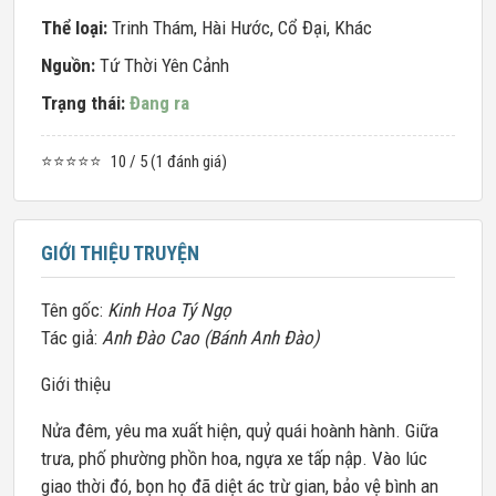
Thể loại:
Trinh Thám
,
Hài Hước
,
Cổ Đại
,
Khác
Nguồn:
Tứ Thời Yên Cảnh
Trạng thái:
Đang ra
⭐⭐⭐⭐⭐
10 / 5 (1 đánh giá)
GIỚI THIỆU TRUYỆN
Tên gốc:
Kinh Hoa Tý Ngọ
Tác giả:
Anh Đào Cao (Bánh Anh Đào)
Giới thiệu
Nửa đêm, yêu ma xuất hiện, quỷ quái hoành hành. Giữa
trưa, phố phường phồn hoa, ngựa xe tấp nập. Vào lúc
giao thời đó, bọn họ đã diệt ác trừ gian, bảo vệ bình an